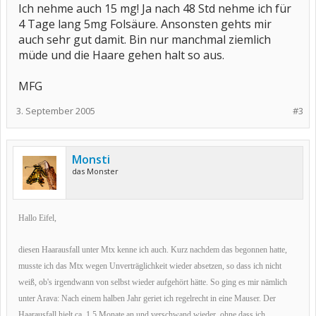
Ich nehme auch 15 mg! Ja nach 48 Std nehme ich für
4 Tage lang 5mg Folsäure. Ansonsten gehts mir
auch sehr gut damit. Bin nur manchmal ziemlich
müde und die Haare gehen halt so aus.
MFG
3. September 2005
#3
Monsti
das Monster
Hallo Eifel,
diesen Haarausfall unter Mtx kenne ich auch. Kurz nachdem das begonnen hatte,
musste ich das Mtx wegen Unverträglichkeit wieder absetzen, so dass ich nicht
weiß, ob's irgendwann von selbst wieder aufgehört hätte. So ging es mir nämlich
unter Arava: Nach einem halben Jahr geriet ich regelrecht in eine Mauser. Der
Haarausfall hielt ca. 1,5 Monate an und verschwand wieder, ohne dass ich