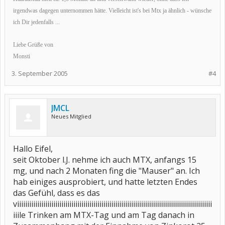
irgendwas dagegen unternommen hätte. Vielleicht ist's bei Mtx ja ähnlich - wünsche
ich Dir jedenfalls ...
Liebe Grüße von
Monsti
3. September 2005
#4
JMCL
Neues Mitglied
Hallo Eifel,
seit Oktober l.J. nehme ich auch MTX, anfangs 15
mg, und nach 2 Monaten fing die "Mauser" an. Ich
hab einiges ausprobiert, und hatte letzten Endes
das Gefühl, dass es das
viiiiiiiiiiiiiiiiiiiiiiiiiiiiiiiiiiiiiiiiiiiiiiiiiiiiiiiiiiiiiiiiiiiiiiiiiiiiiiiiiiiiiiiiiiiiiiiii
iiile Trinken am MTX-Tag und am Tag danach in