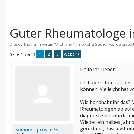
Guter Rheumatologe i
Dieses Thema im Forum "
Arzt- und Klinik/Reha-Suche
" wurde erstell
1
2
3
Weiter >
Seite 1 von 3
Hallo ihr Lieben...
ich habe schon auf der
können! Vielleicht hat 
Wie handhabt ihr das? 
Rheumatologen ablaufen? 
diagnostiziert wurde, e
Wieder ein halbes Jahr
gerechnet, dass evtl. ei
Sommersprosse75