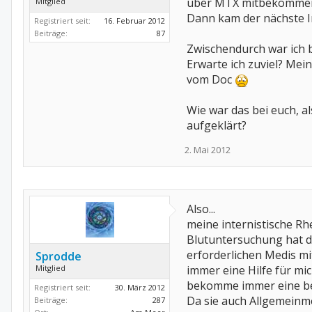
über MTX mitbekommen, 
Mitglied
Dann kam der nächste I
Registriert seit:
16. Februar 2012
Beiträge:
87
Zwischendurch war ich 
Erwarte ich zuviel? Me
vom Doc
Wie war das bei euch, a
aufgeklärt?
2. Mai 2012
Also...
meine internistische R
Blutuntersuchung hat da
erforderlichen Medis mit
Sprodde
Mitglied
immer eine Hilfe für mi
bekomme immer eine be
Registriert seit:
30. März 2012
Da sie auch Allgemeinme
Beiträge:
287