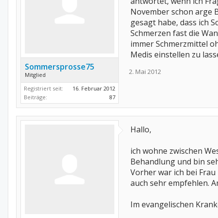
antwortet, wenn ich Fra
November schon arge Bes
gesagt habe, dass ich S
Schmerzen fast die Wand
immer Schmerzmittel oh
Medis einstellen zu las
Sommersprosse75
2. Mai 2012
Mitglied
Registriert seit:
16. Februar 2012
Beiträge:
87
Hallo,
ich wohne zwischen West
Behandlung und bin seh
Vorher war ich bei Frau 
auch sehr empfehlen. Am
Im evangelischen Kranke