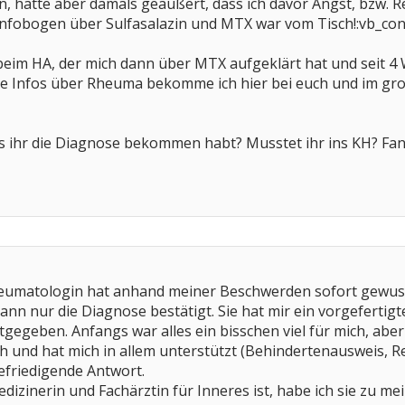
hatte aber damals geäußert, dass ich davor Angst, bzw. Re
nfobogen über Sulfasalazin und MTX war vom Tisch!:vb_con
beim HA, der mich dann über MTX aufgeklärt hat und seit 
ine Infos über Rheuma bekomme ich hier bei euch und im g
ls ihr die Diagnose bekommen habt? Musstet ihr ins KH? Fan
heumatologin hat anhand meiner Beschwerden sofort gewusst
nn nur die Diagnose bestätigt. Sie hat mir ein vorgefertigt
gegeben. Anfangs war alles ein bisschen viel für mich, aber i
ch und hat mich in allem unterstützt (Behindertenausweis, Re
friedigende Antwort.
dizinerin und Fachärztin für Inneres ist, habe ich sie zu m