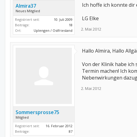
Ich hoffe ich konnte di
Almira37
Neues Mitglied
LG Elke
Registriert seit:
10. Juli 2009
Beiträge:
18
2. Mai 2012
Ort:
Uplengen / Ostfriesland
Hallo Almira, Hallo Allgäu
Von der Klinik habe ich
Termin machen! Ich kom
Nebenwirkungen dazugek
2. Mai 2012
Sommersprosse75
Mitglied
Registriert seit:
16. Februar 2012
Beiträge:
87