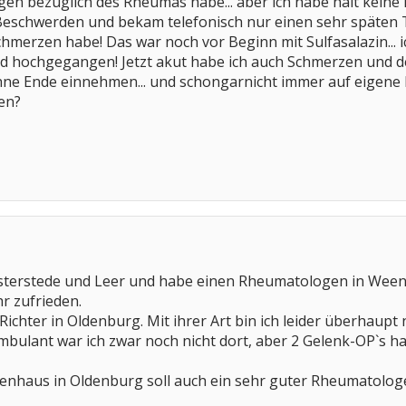
gen bezüglich des Rheumas habe... aber ich habe halt keine M
chwerden und bekam telefonisch nur einen sehr späten Term
chmerzen habe! Das war noch vor Beginn mit Sulfasalazin... 
 hochgegangen! Jetzt akut habe ich auch Schmerzen und der 
ne Ende einnehmen... und schongarnicht immer auf eigene F
sen?
erstede und Leer und habe einen Rheumatologen in Weener (
r zufrieden.
Richter in Oldenburg. Mit ihrer Art bin ich leider überhaupt
bulant war ich zwar noch nicht dort, aber 2 Gelenk-OP`s ha
nhaus in Oldenburg soll auch ein sehr guter Rheumatologe s