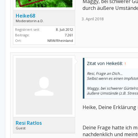
Maggy, bei schwerer Gür
durch äußere Umstände (z
Heike68
3. April 2018
Moderatorin a.D.
Registriert seit:
8. Juli 2012
Beiträge:
7.261
Ort:
NRW/Rheinland
Zitat von Heike68:
↑
Resi, Frage an Dich...
Selbst wenn es einen Impfstof
Maggy, bei schwerer Gürtelros
äußere Umstände (z.B. Stress e
Heike, Deine Erklärung
Resi Ratlos
Deine Frage hatte ich mi
Guest
nachdenklich und meinte