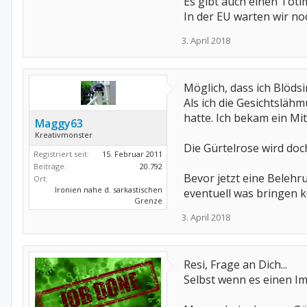
Es gibt auch einen Toti
In der EU warten wir noch
3. April 2018
Möglich, dass ich Blödsi
Als ich die Gesichtsläh
hatte. Ich bekam ein Mi
Maggy63
Kreativmonster
Die Gürtelrose wird doc
Registriert seit:
15. Februar 2011
Beiträge:
20.792
Bevor jetzt eine Belehru
Ort:
Ironien nahe d. sarkastischen
eventuell was bringen 
Grenze
3. April 2018
Resi, Frage an Dich...
Selbst wenn es einen Im