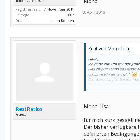
Mona
habe RA seit 2011
Registriert seit:
7. November 2011
3. April 2018
Beiträge:
1.007
Ort:
... am Bodden
Zitat von Mona-Lisa:
↑
Hallo,
Ich habe zur Zeit mit ner gan
Das ist nun schon das dritte 
schlimm wie dieses Mal.
Der Ausschlag ist bei mir im
Beim googeln hab ich was vo
Hat sich schon mal jemand ge
Liebe Grüße
Mona-Lisa,
Resi Ratlos
Mona
Guest
für mich kurz gesagt: ne
Der bisher verfügbare I
definierten Bedingunge