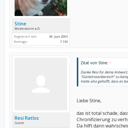
Stine
Moderatorin a.D.
Registriert seit:
30. Juni 2005
Beiträge:
7.155
Zitat von Stine:
↑
Danke Resi für deine Antwort
"Gürtelrosenbereich" zu kämpf
Hatte also gehofft, dass es bald
Liebe Stine,
das ist total schade, da
Resi Ratlos
Chronifizierung zu verh
Guest
Da hilft dann wahrschei