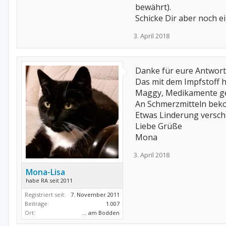
bewährt).
Schicke Dir aber noch 
3. April 2018
Danke für eure Antwort
Das mit dem Impfstoff ha
Maggy, Medikamente gege
An Schmerzmitteln beko
Etwas Linderung verscha
Liebe Grüße
Mona
3. April 2018
Mona-Lisa
habe RA seit 2011
Registriert seit:
7. November 2011
Beiträge:
1.007
Ort:
... am Bodden