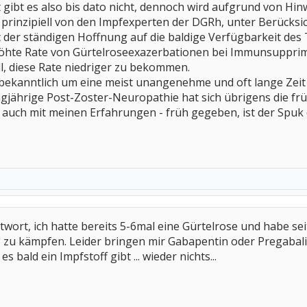
 gibt es also bis dato nicht, dennoch wird aufgrund von Hi
prinzipiell von den Impfexperten der DGRh, unter Berücksi
der ständigen Hoffnung auf die baldige Verfügbarkeit des 
hte Rate von Gürtelroseexazerbationen bei Immunsupprimie
ll, diese Rate niedriger zu bekommen.
ja bekanntlich um eine meist unangenehme und oft lange Zei
ngjährige Post-Zoster-Neuropathie hat sich übrigens die f
h auch mit meinen Erfahrungen - früh gegeben, ist der Spu
twort, ich hatte bereits 5-6mal eine Gürtelrose und habe 
 zu kämpfen. Leider bringen mir Gabapentin oder Pregabalin g
s bald ein Impfstoff gibt ... wieder nichts...