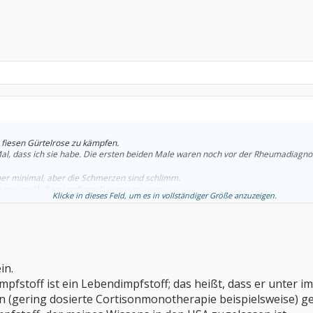
z fiesen Gürtelrose zu kämpfen.
Mal, dass ich sie habe. Die ersten beiden Male waren noch vor der Rheumadiagno
mer minimal, aber die Schmerzen sind schlimm.
n ner möglichen Impfung dagegen gelesen.
Klicke in dieses Feld, um es in vollständiger Größe anzuzeigen.
gen Gürtelrose impfen lassen??
in.
mpfstoff ist ein Lebendimpfstoff; das heißt, dass er unter
n (gering dosierte Cortisonmonotherapie beispielsweise) g