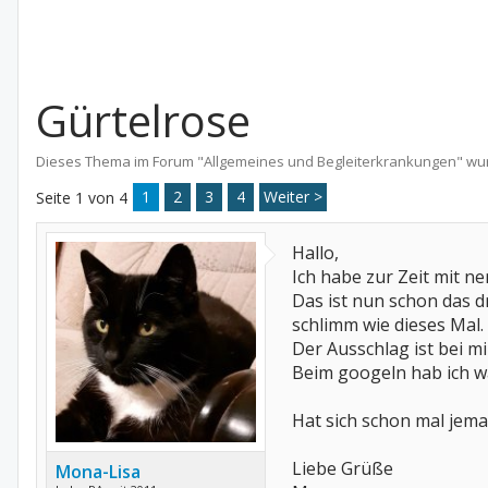
Gürtelrose
Dieses Thema im Forum "
Allgemeines und Begleiterkrankungen
" wu
1
2
3
4
Weiter >
Seite 1 von 4
Hallo,
Ich habe zur Zeit mit n
Das ist nun schon das d
schlimm wie dieses Mal.
Der Ausschlag ist bei m
Beim googeln hab ich w
Hat sich schon mal jem
Liebe Grüße
Mona-Lisa