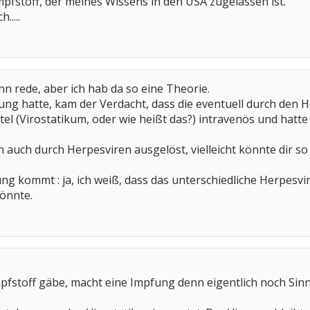
mpfstoff, der meines Wissens in den USA zugelassen ist.
.....
nn rede, aber ich hab da so eine Theorie.
mung hatte, kam der Verdacht, dass die eventuell durch den 
ttel (Virostatikum, oder wie heißt das?) intravenös und hat
h auch durch Herpesviren ausgelöst, vielleicht könnte dir so
ng kommt : ja, ich weiß, dass das unterschiedliche Herpesvir
könnte.
pfstoff gäbe, macht eine Impfung denn eigentlich noch Sinn,