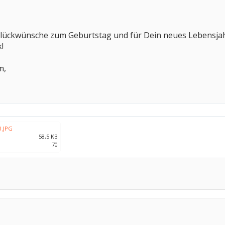
 Glückwünsche zum Geburtstag und für Dein neues Lebensjah
!
m,
0.JPG
58,5 KB
70