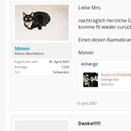
Liebe Mni,
nachträglich herzliche
komme fit wieder zurück
Einen dicken Bamsekra
Mimmi
Mimmi
Kleine Naschkatze
Registriert seit:
30. April 2003
Anhänge:
Beiträge:
7.233
Ort:
Schweden
Resize of DSCN675
Dateigröße:
Aufrufe:
6. Juni 2007
Danke!!!!!