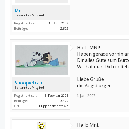
Mni
Bekanntes Mitglied
Registriert seit:
30. April 2003
Beiträge:
2.522
Hallo MNI!
Haben gerade vorhin an
Dir alles Gute zum Burze
Wo hat man Dich in Reha
Liebe Grüße
Snoopiefrau
die Augsburger
Bekanntes Mitglied
4. Juni 2007
Registriert seit:
8. Februar 2006
Beiträge:
3.970
Ort:
Puppenkistentown
Hallo Mni,