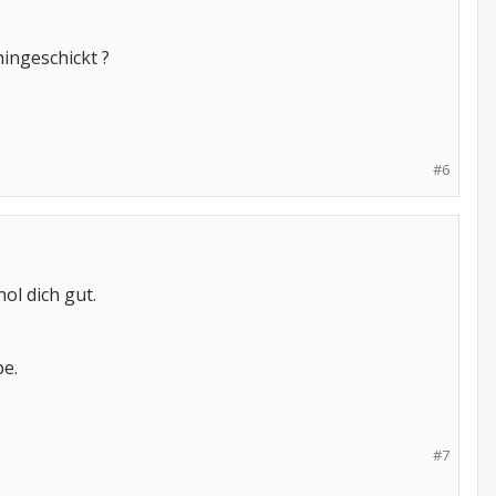
ingeschickt ?
#6
ol dich gut.
be.
#7