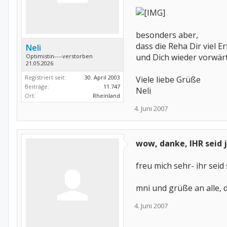
besonders aber,
dass die Reha Dir viel Er
Neli
und Dich wieder vorwärt
Optimistin----verstorben
21.05.2026
Registriert seit:
30. April 2003
Viele liebe Grüße
Beiträge:
11.747
Neli
Ort:
Rheinland
4. Juni 2007
wow, danke, IHR seid ja
freu mich sehr- ihr seid s
mni und grüße an alle, d
4. Juni 2007