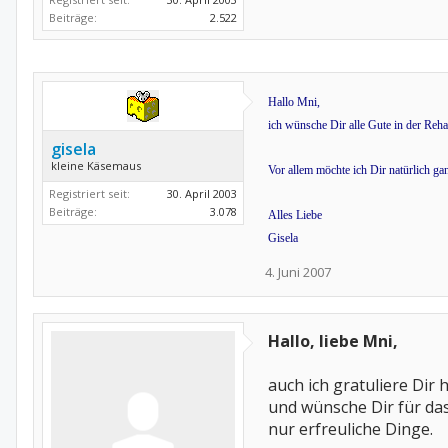
Beiträge:
2.522
Hallo Mni,
ich wünsche Dir alle Gute in der Reh
gisela
kleine Käsemaus
Vor allem möchte ich Dir natürlich ga
Registriert seit:
30. April 2003
Beiträge:
3.078
Alles Liebe
Gisela
4. Juni 2007
Hallo, liebe Mni,
auch ich gratuliere Dir
und wünsche Dir für da
nur erfreuliche Dinge.