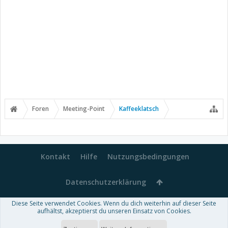
Foren
Meeting-Point
Kaffeeklatsch
Kontakt
Hilfe
Nutzungsbedingungen
Datenschutzerklärung
Diese Seite verwendet Cookies. Wenn du dich weiterhin auf dieser Seite
Forum software by XenForo™
aufhältst, akzeptierst du unseren Einsatz von Cookies.
-
Deutsch von xenDach
Some XenForo functionality crafted by
Audentio Design
.
Theme designed by
ThemeHouse
.