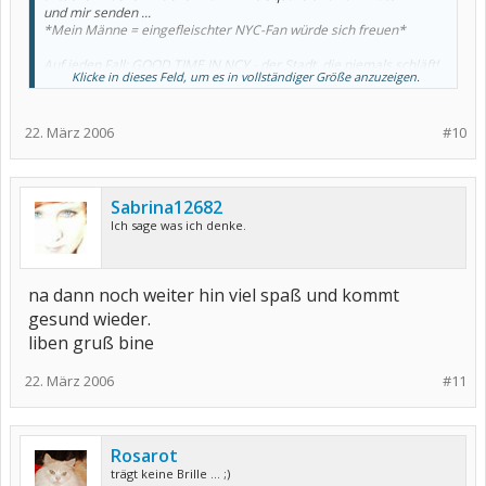
und mir senden ...
*Mein Männe = eingefleischter NYC-Fan würde sich freuen*
Auf jeden Fall: GOOD TIME IN NCY - der Stadt, die niemals schläft!
Klicke in dieses Feld, um es in vollständiger Größe anzuzeigen.
(außer an Sylvesternacht 2000 ab 02.30 Uhr - da gabs in ganz NYC
nix mehr für uns zu trinken)
Rosarot
22. März 2006
#10
Sabrina12682
Ich sage was ich denke.
na dann noch weiter hin viel spaß und kommt
gesund wieder.
liben gruß bine
22. März 2006
#11
Rosarot
trägt keine Brille ... ;)