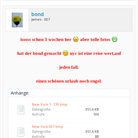
bond
James - 007
isssss schon 3 wochen her
aber tolle fotos
hat der bond gemacht
nyc ist eine reise wert,auf
jeden fall.
einen schönen urlaub noch engel.
Anhänge:
New York-1- 139.bmp
Dateigröße:
351,6 KB
Aufrufe:
106
New York 007.bmp
Dateigröße:
351,6 KB
Aufrufe:
88