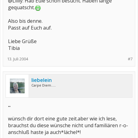
@Lilliy: Hab Eule schon besucht. Haben lange
gequatscht.
Also bis denne.
Passt auf Euch auf.
Liebe Grüße
Tibia
13. Juli 2004
#7
liebelein
Carpe Diem.....
..
wünsch dir dort eine gute zeit.aber wie ich lese,
brauchst du diese wünsche nicht und familiären r-o-
anschluß haste ja auch*lächel*!