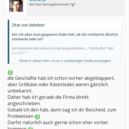
Auf den Hund gekommen *g*
Zitat von liebelein:
bin ich aber man gespannt liebe kiki, ob der vielleicht ähnlich
schmeckt oder so?
wir könnten das dann ja mal ausprobieren....*schluchz* bei
euch!!!???
Klicke in dieses Feld, um es in vollständiger Größe anzuzeigen.
gehst du über kontakt zu denen und die teilen dir dann mit
wo du den erwerben kannst? oder suchst du jetzt förmlich die
geschäfte ab*lach*?
die Geschäfte hab ich schon vorher abgeklappert,
knuddel
aber Grillkäse oder Käsesteaks waren gänzlich
unbekannt.
liebi
Daher hab ich gerade die Firma direkt
(und wieder was gelernt)
angeschrieben.
Sobald ich den hab, dann sag ich dir Bescheid, zum
Probeessen
Darfst natürlich auch gerne schon eher vorbei
kommen