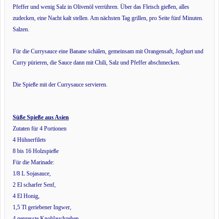
Pfeffer und wenig Salz in Olivenöl verrühren. Über das Fleisch gießen, alles
zudecken, eine Nacht kalt stellen. Am nächsten Tag grillen, pro Seite fünf Minuten.
Salzen.
Für die Currysauce eine Banane schälen, gemeinsam mit Orangensaft, Joghurt und
Curry pürieren, die Sauce dann mit Chili, Salz und Pfeffer abschmecken.
Die Spieße mit der Currysauce servieren.
Süße Spieße aus Asien
Zutaten für 4 Portionen
4 Hühnerfilets
8 bis 16 Holzspieße
Für die Marinade:
1/8 L Sojasauce,
2 El scharfer Senf,
4 El Honig,
1,5 Tl geriebener Ingwer,
4 gepresste Knoblauchzehen,