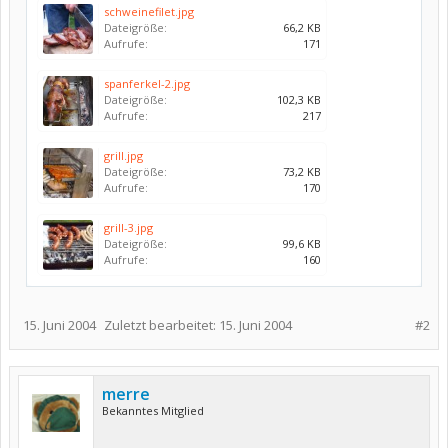
schweinefilet.jpg
Dateigröße:
66,2 KB
Aufrufe:
171
spanferkel-2.jpg
Dateigröße:
102,3 KB
Aufrufe:
217
grill.jpg
Dateigröße:
73,2 KB
Aufrufe:
170
grill-3.jpg
Dateigröße:
99,6 KB
Aufrufe:
160
15. Juni 2004
Zuletzt bearbeitet:
15. Juni 2004
#2
merre
Bekanntes Mitglied