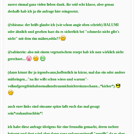
zuerst einmal ganz vielen lieben dank. ihr seid echt klasse, aber genau
deshalb hab ich ja die anfrage hier reingesetzt.
@shirana: der heißt glaube ich (wie schon angie oben schrieb) HALUMI
oder ähnlich und gesehen hast du es sicherlich bei "schmeckt nicht gibt's
nicht" mit dem tim mälzer,odda??
@sabinerin: also mit einem vegetarischem rezept hab ich nun wirklich nicht
gerechnet....
(dann könnt ihr ja irgendwann,hoffentlich in kürze, mal das ein oder andere
mitbringen..."na ihr wißt schon wieso und warum"-
vollaufgeregtbinhabnemailundtraumichnichtreinzuschaun...*kicher*).
auch eure links sind einsame spitze laßt euch das mal gesagt
sein*stolzaufeuchbin*!
ich habe diese anfrage übrigens für eine freundin gemacht, deren tochter
heiratet und dort wird aber dann ganz unkonventionell "gegrillt".da es aber