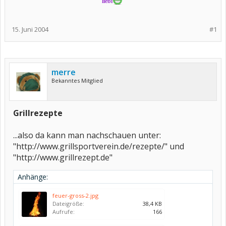
liebi
15. Juni 2004
#1
merre
Bekanntes Mitglied
Grillrezepte
...also da kann man nachschauen unter:
"http://www.grillsportverein.de/rezepte/" und
"http://www.grillrezept.de"
Anhänge:
feuer-gross-2.jpg
Dateigröße:
38,4 KB
Aufrufe:
166