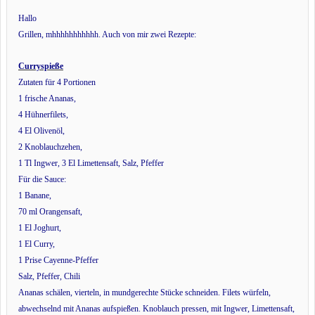
Hallo
Grillen, mhhhhhhhhhhh. Auch von mir zwei Rezepte:
Curryspieße
Zutaten für 4 Portionen
1 frische Ananas,
4 Hühnerfilets,
4 El Olivenöl,
2 Knoblauchzehen,
1 Tl Ingwer, 3 El Limettensaft, Salz, Pfeffer
Für die Sauce:
1 Banane,
70 ml Orangensaft,
1 El Joghurt,
1 El Curry,
1 Prise Cayenne-Pfeffer
Salz, Pfeffer, Chili
Ananas schälen, vierteln, in mundgerechte Stücke schneiden. Filets würfeln,
abwechselnd mit Ananas aufspießen. Knoblauch pressen, mit Ingwer, Limettensaft,