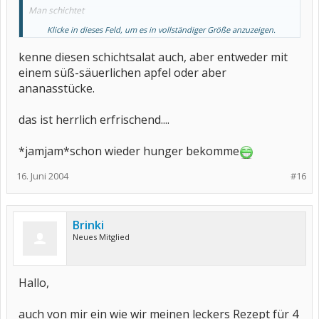
Man schichtet
Klicke in dieses Feld, um es in vollständiger Größe anzuzeigen.
1 Glas Selleriesalat (abtropfen lassen)
1 Dose Mais (abtropfen lassen)
kenne diesen schichtsalat auch, aber entweder mit
4 Eier hartgekocht, in Scheiben geschnitten
4 Scheiben gekochter Schinken in Würfel geschnitten
einem süß-säuerlichen apfel oder aber
Darauf verstreicht man
ananasstücke.
1 Glas Miracel Whip
und bestreut wird das ganze mit
2 in Ringe geschnittenen Stangen Lauch oder Lauchzwiebel
das ist herrlich erfrischend....
Diesen Schichtsalat stellt man 24 Stunden kalt und serviert ihn -
ohne Umrühren!
*jamjam*schon wieder hunger bekomme
Guten Appetit wünscht
16. Juni 2004
#16
Brinki
Neues Mitglied
Hallo,
auch von mir ein wie wir meinen leckers Rezept für 4