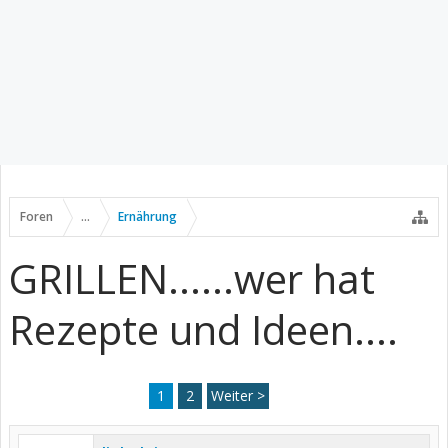
Foren
...
Ernährung
GRILLEN......wer hat
Rezepte und Ideen....
1
2
Weiter >