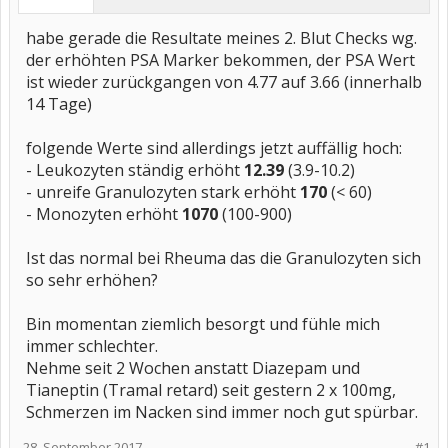
habe gerade die Resultate meines 2. Blut Checks wg.
der erhöhten PSA Marker bekommen, der PSA Wert
ist wieder zurückgangen von 4.77 auf 3.66 (innerhalb
14 Tage)
folgende Werte sind allerdings jetzt auffällig hoch:
- Leukozyten ständig erhöht
12.39
(3.9-10.2)
- unreife Granulozyten stark erhöht
170
(< 60)
- Monozyten erhöht
1070
(100-900)
Ist das normal bei Rheuma das die Granulozyten sich
so sehr erhöhen?
Bin momentan ziemlich besorgt und fühle mich
immer schlechter.
Nehme seit 2 Wochen anstatt Diazepam und
Tianeptin (Tramal retard) seit gestern 2 x 100mg,
Schmerzen im Nacken sind immer noch gut spürbar.
28. September 2017
#1