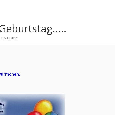
eburtstag.....
11. Mai 2014
.
würmchen,