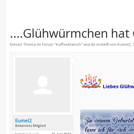
....Glühwürmchen hat G
Dieses Thema im Forum "
Kaffeeklatsch
" wurde erstellt von
Eumel2
,
Liebes Glüh
Eumel2
Bekanntes Mitglied
Registriert seit:
26. Juni 2013