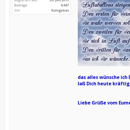
Beiträge:
4.647
Ort:
Ruhrgebiet
das alles wünsche ich D
laß Dich heute kräftig
Liebe Grüße vom Eumel..