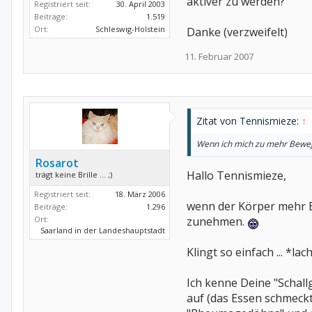
aktiver zu werden?
Registriert seit:
30. April 2003
Beiträge:
1.519
Ort:
Schleswig-Holstein
Danke (verzweifelt)
11. Februar 2007
Zitat von Tennismieze:
↑
Wenn ich mich zu mehr Bewegu
Rosarot
Hallo Tennismieze,
trägt keine Brille ... ;)
Registriert seit:
18. März 2006
wenn der Körper mehr En
Beiträge:
1.296
Ort:
zunehmen.
Saarland in der Landeshauptstadt
Klingt so einfach ... *lac
Ich kenne Deine "Schallg
auf (das Essen schmeck