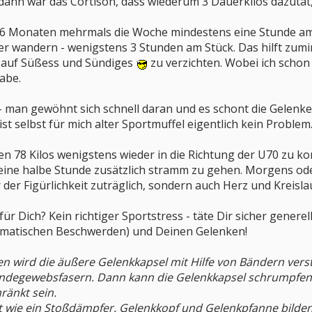
n war das Cortison, dass wiederum 3 Dauerkilos dazutat, da
 6 Monaten mehrmals die Woche mindestens eine Stunde am
er wandern - wenigstens 3 Stunden am Stück. Das hilft zumin
l auf Süßess und Sündiges
zu verzichten. Wobei ich schon
abe.
- man gewöhnt sich schnell daran und es schont die Gelenke
t selbst für mich alter Sportmuffel eigentlich kein Problem
 78 Kilos wenigstens wieder in die Richtung der U70 zu k
ine halbe Stunde zusätzlich stramm zu gehen. Morgens oder
 der Figürlichkeit zuträglich, sondern auch Herz und Kreisla
ür Dich? Kein richtiger Sportstress - täte Dir sicher generel
umatischen Beschwerden) und Deinen Gelenken!
en wird die äußere Gelenkkapsel mit Hilfe von Bändern verstä
Bindegewebsfasern. Dann kann die Gelenkkapsel schrumpfen.
ränkt sein.
 wie ein Stoßdämpfer. Gelenkkopf und Gelenkpfanne bilden d