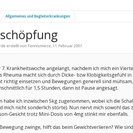
Allgemeines und Begleiterkrankungen
rschöpfung
rde erstellt von
Tennismieze
,
11. Februar 2007
.
er 7. Krankheitswoche angelangt, nachdem ich mich ein Viert
as Rheuma macht sich durch Dicke- bzw Klobigkeitsgefühl i
cht richtig einsetzen und Bewegungen generell sind mühsam
hschnittlich für 1,5 Stunden, dann ist Pause angesagt.
 habe ich inzwischen 5kg zugenommen, wobei ich die Schall
 mich nicht sonderlich störte). Nun nervt mich sowohl das
n-Gesicht trotz Mini-Dosis von 4mg stinkt mir ebenfalls.
ewegung zwinge, hilft das beim Gewichtverlieren? Wie sind 