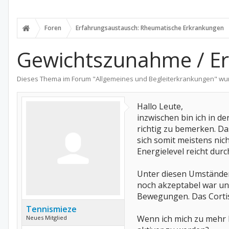
Foren
Erfahrungsaustausch: Rheumatische Erkrankungen
Gewichtszunahme / E
Dieses Thema im Forum "
Allgemeines und Begleiterkrankungen
" wu
Hallo Leute,
inzwischen bin ich in d
richtig zu bemerken. D
sich somit meistens ni
Energielevel reicht durc
Unter diesen Umständen
noch akzeptabel war und
Bewegungen. Das Cortiso
Tennismieze
Wenn ich mich zu mehr B
Neues Mitglied