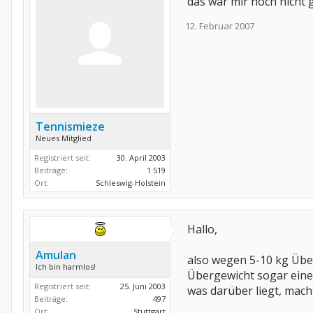
das war mir noch nicht ge
12. Februar 2007
Tennismieze
Neues Mitglied
Registriert seit:
30. April 2003
Beiträge:
1.519
Ort:
Schleswig-Holstein
Hallo,
Amulan
also wegen 5-10 kg Übe
Ich bin harmlos!
Übergewicht sogar eine
Registriert seit:
25. Juni 2003
was darüber liegt, mach
Beiträge:
497
Ort:
Stuttgart