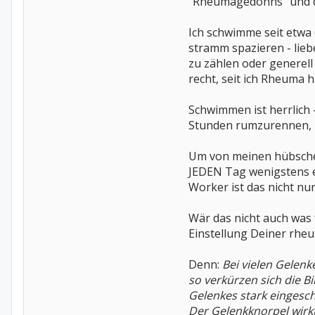
"Rheumagedöhns" und dan
Ich schwimme seit etwa
stramm spazieren - lieb
zu zählen oder generel
recht, seit ich Rheuma h
Schwimmen ist herrlich 
Stunden rumzurennen, is
Um von meinen hübschen
JEDEN Tag wenigstens e
Worker ist das nicht nur
Wär das nicht auch was f
Einstellung Deiner rhe
Denn:
Bei vielen Gelenk
so verkürzen sich die 
Gelenkes stark eingesch
Der Gelenkknorpel wirkt