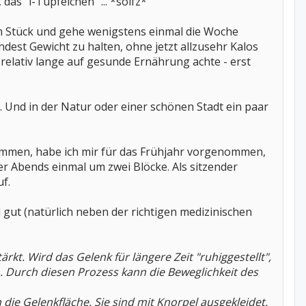
s "i-Tüpfelchen" ... *soifz*
 Stück und gehe wenigstens einmal die Woche
dest Gewicht zu halten, ohne jetzt allzusehr Kalos
 relativ lange auf gesunde Ernährung achte - erst
. Und in der Natur oder einer schönen Stadt ein paar
.
ommen, habe ich mir für das Frühjahr vorgenommen,
 Abends einmal um zwei Blöcke. Als sitzender
uf.
l gut (natürlich neben der richtigen medizinischen
rkt. Wird das Gelenk für längere Zeit "ruhiggestellt",
 Durch diesen Prozess kann die Beweglichkeit des
ie Gelenkfläche. Sie sind mit Knorpel ausgekleidet.