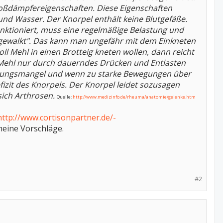
Stoßdämpfereigenschaften. Diese Eigenschaften
 und Wasser.
Der Knorpel enthält keine Blutgefäße.
funktioniert, muss eine regelmäßige Belastung und
ingewalkt". Das kann man ungefähr mit dem Einkneten
ll Mehl in einen Brotteig kneten wollen, dann reicht
s Mehl nur durch dauerndes Drücken und Entlasten
wegungsmangel und wenn zu starke Bewegungen über
zit des Knorpels. Der Knorpel leidet sozusagen
sich Arthrosen.
Quelle:
http://www.medizinfo.de/rheuma/anatomie/gelenke.htm
http://www.cortisonpartner.de/-
 meine Vorschläge.
#2