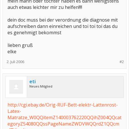
mein mann oder tochter haben es dann wenigstens
auch etwas leichter mir zu helfen!!!!
dein doc muss bei der verordnung die diagnose mit
aufschreiben dann einreichen und toi toi toi das du
es genehmigt bekommst
lieben gruß
elke
2. Juli 2006
#2
eti
Neues Mitglied
http://cgi.ebay.de/Orig-RUF-Bett-elektr-Lattenrost-
Latex-
Matratze_W0QQitemZ140003762220QQihZ004QQcat
egoryZ54080QQssPageNameZWDVWQQrdZ1QQcm