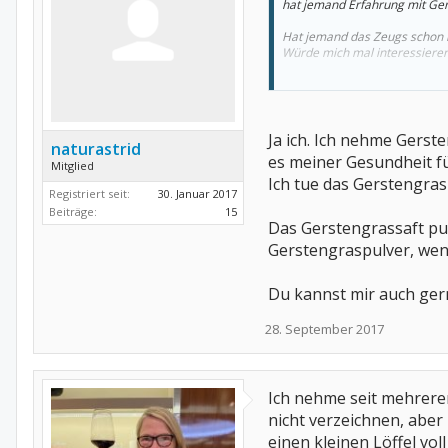
hat jemand Erfahrung mit Ger
Hat jemand das Zeugs schon m
Würde mich mal interessieren o
Grüne Smoothies sollen auch 
glänzen??
LG
Ja ich. Ich nehme Gerst
naturastrid
Kerstin
es meiner Gesundheit für
Mitglied
Ich tue das Gerstengras 
Registriert seit:
30. Januar 2017
Beiträge:
15
Das Gerstengrassaft pul
Gerstengraspulver, wen
Du kannst mir auch gern
28. September 2017
Ich nehme seit mehrere
nicht verzeichnen, aber 
einen kleinen Löffel vol