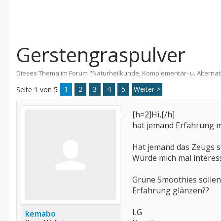
Gerstengraspulver
Dieses Thema im Forum "
Naturheilkunde, Komplementär- u. Alternat
1
2
3
4
5
Weiter >
Seite 1 von 5
[h=2]Hi,[/h]
hat jemand Erfahrung m
Hat jemand das Zeugs s
Würde mich mal interessi
Grüne Smoothies sollen
Erfahrung glänzen??
LG
kemabo