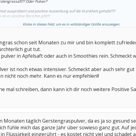
stengrassaft?? Oder Pulver?
al ausprobiert und positive Auswirkung auf die Krankheit gehabt???
b es positive Berichte gibt!!!
Klicke in dieses Feld, um es in vollständiger Größe anzuzeigen.
sehr gut sein und gute Wirkungen haben. Kennt sich da jemand aus und kann mit 
engras schon seit Monaten zu mir und bin komplett zufrieden.
chterlich gut tut.
pulver in Apfelsaft oder auch in Smoothies rein. Schmeckt wi
ver ist noch etwas intensiver. Schmeckt aber auch sehr gut 
n nicht noch mehr. Kann es nur empfehlen!!
e mal schreiben, dann kann ich dir noch weitere Positive 
n Monaten täglich Gerstengraspulver, da es ja so gesund s
ich fühle mich das ganze Jahr über sowieso ganz gut. Auf je
l in Flüssigkeit eingerührt - es kostet nicht viel und schadet