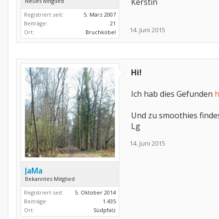
Kerstin
Neues Mitglied
Registriert seit:
5. März 2007
Beiträge:
21
14. Juni 2015
Ort:
Bruchköbel
Hi!
Ich hab dies Gefunden
h
Und zu smoothies findes
Lg
14. Juni 2015
JaMa
Bekanntes Mitglied
Registriert seit:
5. Oktober 2014
Beiträge:
1.435
Ort:
Südpfalz