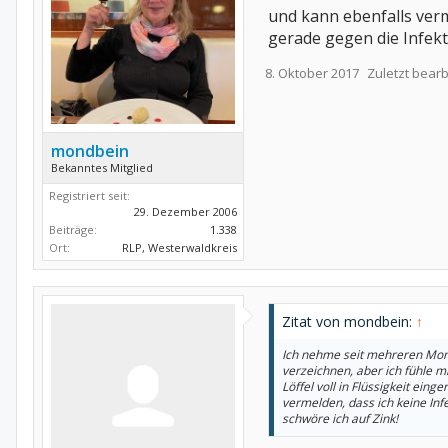
und kann ebenfalls verm
gerade gegen die Infekt
8. Oktober 2017
Zuletzt bearb
mondbein
Bekanntes Mitglied
Registriert seit:
29. Dezember 2006
Beiträge:
1.338
Ort:
RLP, Westerwaldkreis
Zitat von mondbein:
↑
Ich nehme seit mehreren Mona
verzeichnen, aber ich fühle m
Löffel voll in Flüssigkeit ein
vermelden, dass ich keine In
schwöre ich auf Zink!