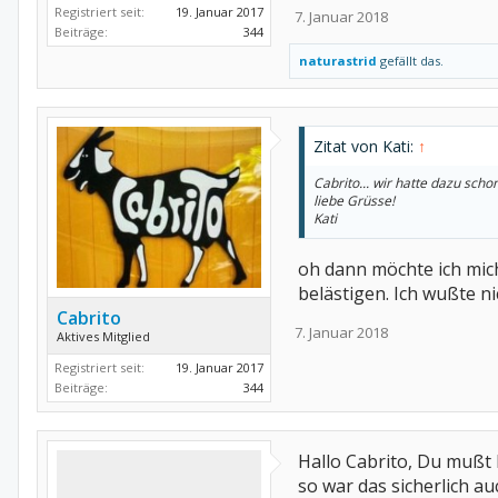
Registriert seit:
19. Januar 2017
7. Januar 2018
Beiträge:
344
naturastrid
gefällt das.
Zitat von Kati:
↑
Cabrito... wir hatte dazu schon
liebe Grüsse!
Kati
oh dann möchte ich mich
belästigen. Ich wußte n
Cabrito
7. Januar 2018
Aktives Mitglied
Registriert seit:
19. Januar 2017
Beiträge:
344
Hallo Cabrito, Du mußt 
so war das sicherlich au