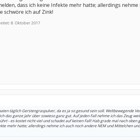
elden, dass ich keine Infekte mehr hatte; allerdings nehm
e schwöre ich auf Zink!
eitet:
8. Oktober 2017
ten täglich Gerstengraspulver, da es ja so gesund sein soll. Weltbewegende Ve
ich das ganze Jahr über sowieso ganz gut. Auf jeden Fall nehme ich das Zeug weit
gerührt - es kostet nicht viel und schadet auf keinen Fall! Hab grade mal nach oben
fekte mehr hatte; allerdings nehme ich auch noch andere NEM und Mittelchen und