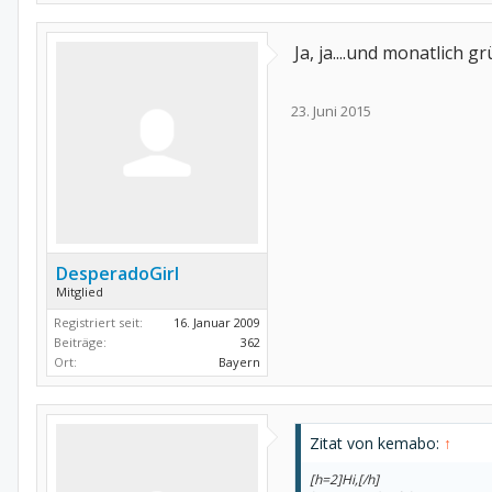
Ja, ja....und monatlich 
23. Juni 2015
DesperadoGirl
Mitglied
Registriert seit:
16. Januar 2009
Beiträge:
362
Ort:
Bayern
Zitat von kemabo:
↑
[h=2]Hi,[/h]