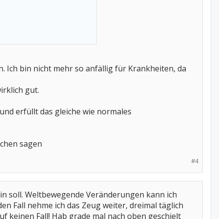
eigener, positiver Erfahrung
 Ich bin nicht mehr so anfällig für Krankheiten, da
rklich gut.
und erfüllt das gleiche wie normales
Sachen sagen
#4
ein soll. Weltbewegende Veränderungen kann ich
den Fall nehme ich das Zeug weiter, dreimal täglich
 auf keinen Fall! Hab grade mal nach oben geschielt