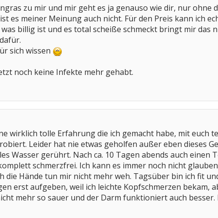
ngras zu mir und mir geht es ja genauso wie dir, nur ohne di
ist es meiner Meinung auch nicht. Für den Preis kann ich ech
as billig ist und es total scheiße schmeckt bringt mir das n
dafür.
für sich wissen
 jetzt noch keine Infekte mehr gehabt.
ne wirklich tolle Erfahrung die ich gemacht habe, mit euch 
probiert. Leider hat nie etwas geholfen außer eben dieses Ge
stilles Wasser gerührt. Nach ca. 10 Tagen abends auch einen 
komplett schmerzfrei. Ich kann es immer noch nicht glaube
 die Hände tun mir nicht mehr weh. Tagsüber bin ich fit und
gen erst aufgeben, weil ich leichte Kopfschmerzen bekam, a
 nicht mehr so sauer und der Darm funktioniert auch besser