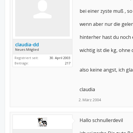
bei einer zyste muß , s
wenn aber nur die gele
hinterher hast du noch 
claudia-dd
wichtig ist die kg, ohn
Neues Mitglied
Registriert seit:
30. April 2003
Beiträge:
217
also keine angst, ich gl
claudia
2. März 2004
Hallo schnullerdevil