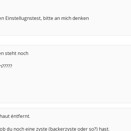
en Einstellugnstest, bitte an mich denken
en steht noch
h?????
haut éntfernt.
b du noch eine zyste (backerzyste oder so?) hast.