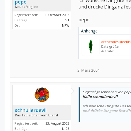
ich wünsche Dir gute B
pepe
und drücke Dir ganz fes
Neues Mitglied
Registriert seit:
1. Oktober 2003
pepe
Beiträge:
781
Ort:
NRW
Anhänge:
drehendes kleeblat
Dateigröße:
Aufrufe:
3. März 2004
Original geschrieben von pep
Hallo schnullerdevil
ich wünsche Dir gute Besse
schnullerdevil
und drücke Dir ganz fest di
Das Teufelchen vom Dienst
pepe
Registriert seit:
23. August 2003
Beiträge:
1.126