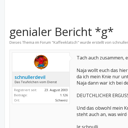
genialer Bericht *g*
Dieses Thema im Forum "
Kaffeeklatsch
" wurde erstellt von
schnuller
Tach auch zusammen, ei
Naja wollt euch das hie
da ich mein Knie nur un
schnullerdevil
Das Teufelchen vom Dienst
Naja dann war ich bei d
Registriert seit:
23. August 2003
DEUTCHLICHER ERGUSS,
Beiträge:
1.126
Ort:
Schweiz
Und das obwohl mein Kn
steht auch an, was wird
lg schnulli