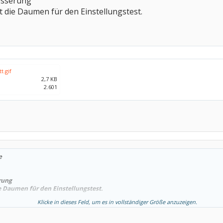
esserung
t die Daumen für den Einstellungstest.
t.gif
2,7 KB
2.601
e
rung
e Daumen für den Einstellungstest.
Klicke in dieses Feld, um es in vollständiger Größe anzuzeigen.