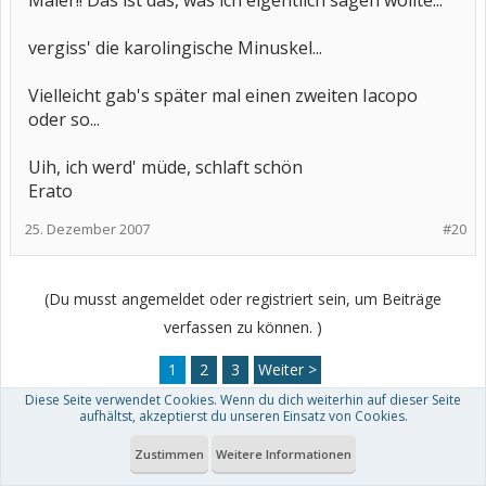
Maler!! Das ist das, was ich eigentlich sagen wollte...
vergiss' die karolingische Minuskel...
Vielleicht gab's später mal einen zweiten Iacopo
oder so...
Uih, ich werd' müde, schlaft schön
Erato
25. Dezember 2007
#20
(Du musst angemeldet oder registriert sein, um Beiträge
verfassen zu können. )
1
2
3
Weiter >
Diese Seite verwendet Cookies. Wenn du dich weiterhin auf dieser Seite
aufhältst, akzeptierst du unseren Einsatz von Cookies.
Zustimmen
Weitere Informationen