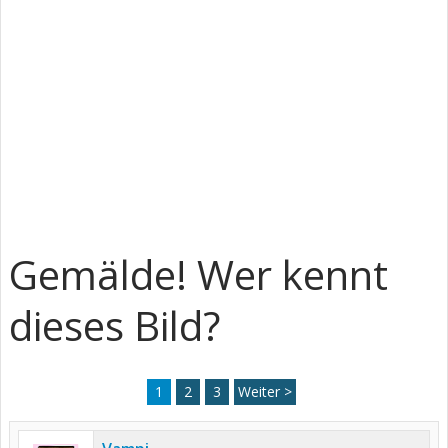
Gemälde! Wer kennt
dieses Bild?
1
2
3
Weiter >