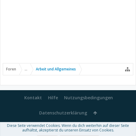
Foren
...
Arbeit und Allgemeines
Kontakt
Hilfe
Nutzungsbedingungen
Datenschutzerklärung
Diese Seite verwendet Cookies. Wenn du dich weiterhin auf dieser Seite
Forum software by XenForo™
aufhältst, akzeptierst du unseren Einsatz von Cookies.
-
Deutsch von xenDach
Some XenForo functionality crafted by
Audentio Design
.