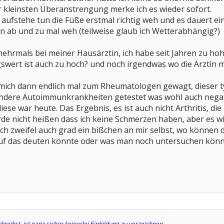
r kleinsten Überanstrengung merke ich es wieder sofort.
ufstehe tun die Füße erstmal richtig weh und es dauert ein 
un ab und zu mal weh (teilweise glaub ich Wetterabhängig?)
 mehrmals bei meiner Hausärztin, ich habe seit Jahren zu 
wert ist auch zu hoch? und noch irgendwas wo die Ärztin m
mich dann endlich mal zum Rheumatologen gewagt, dieser ty
dere Autoimmunkrankheiten getestet was wohl auch negativ
iese war heute. Das Ergebnis, es ist auch nicht Arthritis, di
de nicht heißen dass ich keine Schmerzen haben, aber es wir
 ich zweifel auch grad ein bißchen an mir selbst, wo könne
auf das deuten könnte oder was man noch untersuchen könn
eibst, ist ganz sicher keinerlei Einbildung zu verzeichnen.