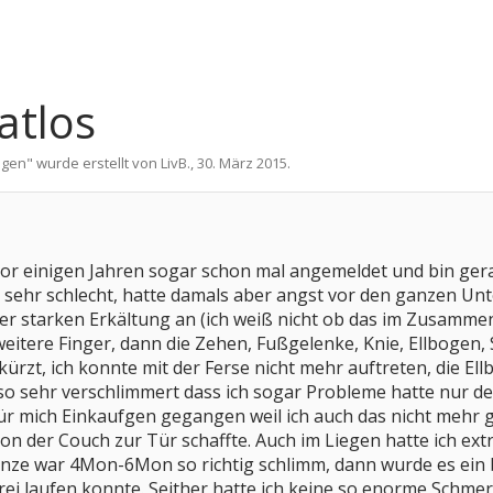
atlos
ngen
" wurde erstellt von
LivB.
,
30. März 2015
.
 vor einigen Jahren sogar schon mal angemeldet und bin gera
11 sehr schlecht, hatte damals aber angst vor den ganzen 
er starken Erkältung an (ich weiß nicht ob das im Zusamme
itere Finger, dann die Zehen, Fußgelenke, Knie, Ellbogen, Sc
rkürzt, ich konnte mit der Ferse nicht mehr auftreten, die E
t so sehr verschlimmert dass ich sogar Probleme hatte nur 
ür mich Einkaufgen gegangen weil ich auch das nicht mehr 
t von der Couch zur Tür schaffte. Auch im Liegen hatte ich 
nze war 4Mon-6Mon so richtig schlimm, dann wurde es ein bi
rei laufen konnte. Seither hatte ich keine so enorme Schme