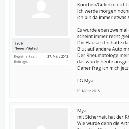
Knochen/Gelenke nicht e
Ich werde morgen nochm
ich bin da immer etwas s
Es wurde eben zweimal e
scheint immer recht glei
Die Hausärztin hatte da
LivB.
Blut auf andere Autoimm
Neues Mitglied
Der Rheumatologe meinte
Registriert seit:
27. März 2012
das wurde heute ausges
Beiträge:
4
Daher frag ich mich jet
LG Mya
30. März 2015
Mya,
mit Sicherheit hat der 
Wie wurde denn die Art