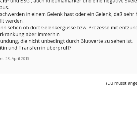
 CRP und BSG , auch Rheumamarker und eine negative Skelet
aus.
chwerden in einem Gelenk hast oder ein Gelenk, daß sehr h
llt werden.
n sehen ob dort Gelenkergüsse bzw. Prozesse mit entzündl
Erkrankung aber immerhin
zündung, die nicht unbedingt durch Blutwerte zu sehen ist.
itin und Transferrin überprüft?
et:
23. April 2015
(Du musst angem