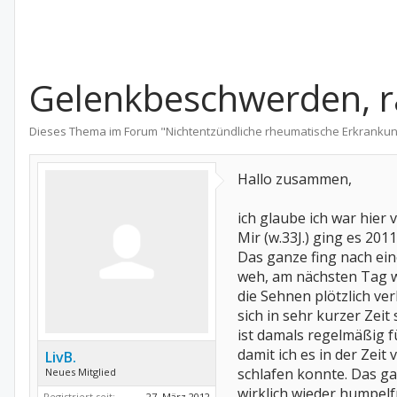
Gelenkbeschwerden, r
Dieses Thema im Forum "
Nichtentzündliche rheumatische Erkranku
Hallo zusammen,
ich glaube ich war hier
Mir (w.33J.) ging es 20
Das ganze fing nach ein
weh, am nächsten Tag we
die Sehnen plötzlich ve
sich in sehr kurzer Zei
ist damals regelmäßig f
damit ich es in der Zei
LivB.
schlafen konnte. Das ga
Neues Mitglied
wirklich wieder humpelf
Registriert seit:
27. März 2012