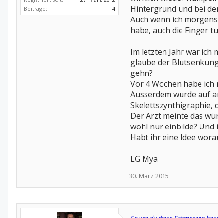
Hintergrund und bei de
Beiträge:
4
Auch wenn ich morgens a
habe, auch die Finger t
Im letzten Jahr war ich
glaube der Blutsenkungs
gehn?
Vor 4 Wochen habe ich 
Ausserdem wurde auf an
Skelettszynthigraphie, d
Der Arzt meinte das wür
wohl nur einbilde? Und
Habt ihr eine Idee wor
LG Mya
30. März 2015
So wie du diese Schmerzen beschr