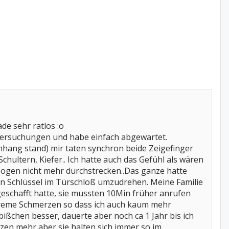
de sehr ratlos :o
Untersuchungen und habe einfach abgewartet.
nhang stand) mir taten synchron beide Zeigefinger
hultern, Kiefer.. Ich hatte auch das Gefühl als wären
llbogen nicht mehr durchstrecken..Das ganze hatte
den Schlüssel im Türschloß umzudrehen. Meine Familie
geschafft hatte, sie mussten 10Min früher anrufen
extreme Schmerzen so dass ich auch kaum mehr
ßchen besser, dauerte aber noch ca 1 Jahr bis ich
rzen mehr aber sie halten sich immer so im