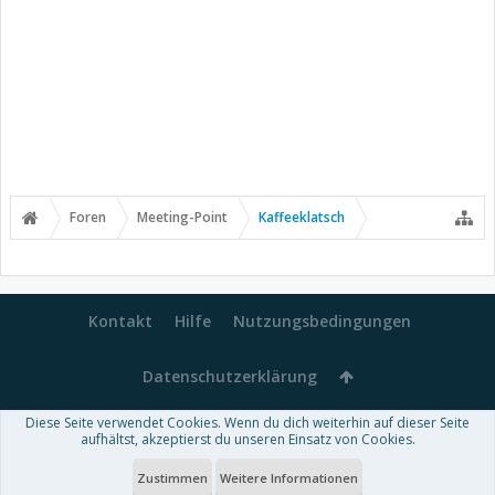
Foren
Meeting-Point
Kaffeeklatsch
Kontakt
Hilfe
Nutzungsbedingungen
Datenschutzerklärung
Diese Seite verwendet Cookies. Wenn du dich weiterhin auf dieser Seite
Forum software by XenForo™
aufhältst, akzeptierst du unseren Einsatz von Cookies.
-
Deutsch von xenDach
Some XenForo functionality crafted by
Audentio Design
.
Theme designed by
ThemeHouse
.
Zustimmen
Weitere Informationen