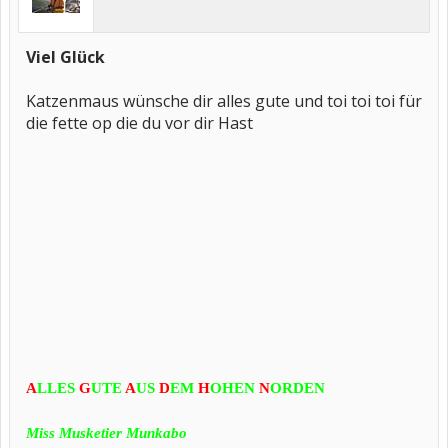
Viel Glück
Katzenmaus wünsche dir alles gute und toi toi toi für
die fette op die du vor dir Hast
A
LL
ES
G
UTE
A
US
D
EM
H
OHEN
N
ORDEN
Miss Musketier Munkabo