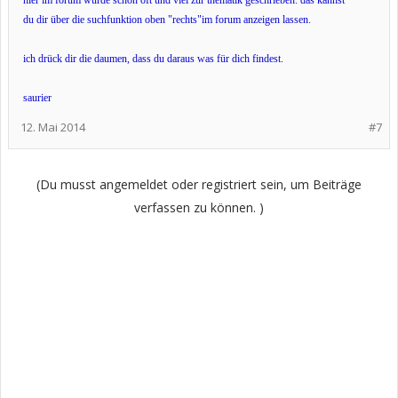
hier im forum wurde schon oft und viel zur thematik geschrieben. das kannst
du dir über die suchfunktion oben "rechts"im forum anzeigen lassen.
ich drück dir die daumen, dass du daraus was für dich findest.
saurier
12. Mai 2014
#7
(Du musst angemeldet oder registriert sein, um Beiträge
verfassen zu können. )