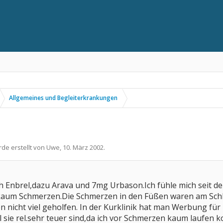
Allgemeines und Begleiterkrankungen
rde erstellt von
Uwe
,
10. März 2002
.
h Enbrel,dazu Arava und 7mg Urbason.Ich fühle mich seit d
kaum Schmerzen.Die Schmerzen in den Füßen waren am Schli
n nicht viel geholfen. In der Kurklinik hat man Werbung f
l sie rel.sehr teuer sind,da ich vor Schmerzen kaum laufen 