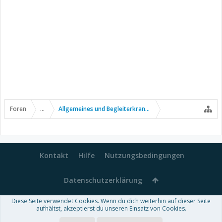
Foren
...
Allgemeines und Begleiterkrankungen
Kontakt
Hilfe
Nutzungsbedingungen
Datenschutzerklärung
Diese Seite verwendet Cookies. Wenn du dich weiterhin auf dieser Seite
Forum software by XenForo™
aufhältst, akzeptierst du unseren Einsatz von Cookies.
-
Deutsch von xenDach
Some XenForo functionality crafted by
Audentio Design
.