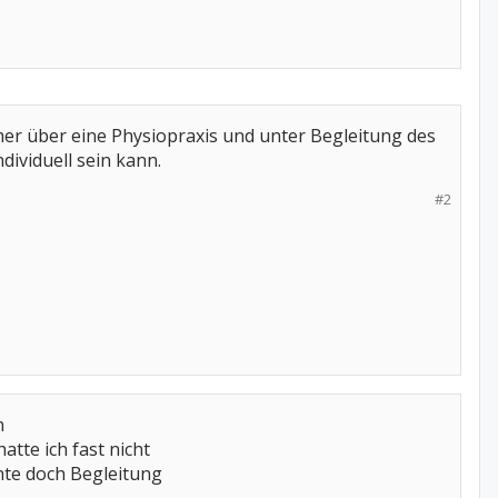
er über eine Physiopraxis und unter Begleitung des
ividuell sein kann.
#2
n
tte ich fast nicht
nte doch Begleitung