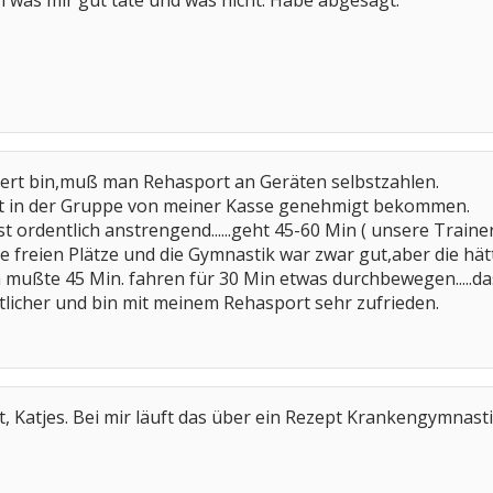
was mir gut täte und was nicht. Habe abgesagt.
iert bin,muß man Rehasport an Geräten selbstzahlen.
rt in der Gruppe von meiner Kasse genehmigt bekommen.
st ordentlich anstrengend......geht 45-60 Min ( unsere Trainer
e freien Plätze und die Gymnastik war zwar gut,aber die hätt
h mußte 45 Min. fahren für 30 Min etwas durchbewegen.....das
rtlicher und bin mit meinem Rehasport sehr zufrieden.
ht, Katjes. Bei mir läuft das über ein Rezept Krankengymnas