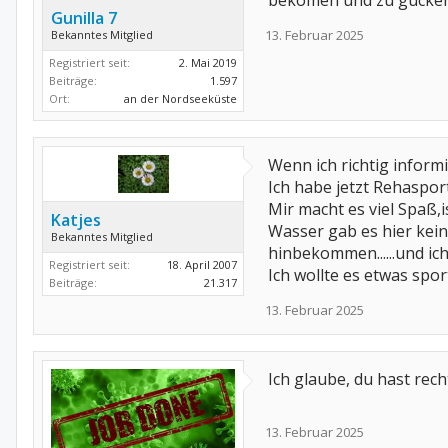
bekomen und zu gucken 
Gunilla 7
13. Februar 2025
Bekanntes Mitglied
Registriert seit:
2. Mai 2019
Beiträge:
1.597
Ort:
an der Nordseeküste
Wenn ich richtig inform
Ich habe jetzt Rehaspo
Mir macht es viel Spaß,i
Katjes
Wasser gab es hier kein
Bekanntes Mitglied
hinbekommen......und ic
Registriert seit:
18. April 2007
Ich wollte es etwas spo
Beiträge:
21.317
13. Februar 2025
Ich glaube, du hast rec
13. Februar 2025