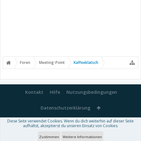
Foren
Meeting-Point
Kaffeeklatsch
Kontakt
Hilfe
Nutzungsbedingungen
Datenschutzerklärung
Diese Seite verwendet Cookies. Wenn du dich weiterhin auf dieser Seite
Forum software by XenForo™
aufhältst, akzeptierst du unseren Einsatz von Cookies.
-
Deutsch von xenDach
Some XenForo functionality crafted by
Audentio Design
.
Theme designed by
ThemeHouse
.
Zustimmen
Weitere Informationen