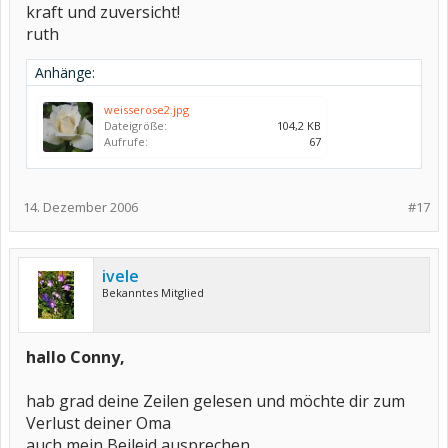
kraft und zuversicht!
ruth
Anhänge:
weisserose2.jpg
Dateigröße:
104,2 KB
Aufrufe:
67
14. Dezember 2006
#17
ivele
Bekanntes Mitglied
hallo Conny,
hab grad deine Zeilen gelesen und möchte dir zum
Verlust deiner Oma
auch mein Beileid ausprechen,