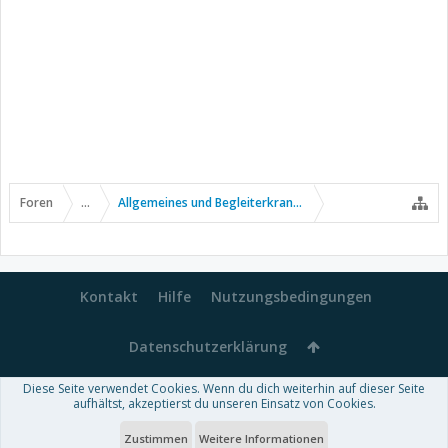
Foren
...
Allgemeines und Begleiterkrankungen
Kontakt
Hilfe
Nutzungsbedingungen
Datenschutzerklärung
Diese Seite verwendet Cookies. Wenn du dich weiterhin auf dieser Seite
Forum software by XenForo™
aufhältst, akzeptierst du unseren Einsatz von Cookies.
-
Deutsch von xenDach
Some XenForo functionality crafted by
Audentio Design
.
Theme designed by
ThemeHouse
.
Zustimmen
Weitere Informationen