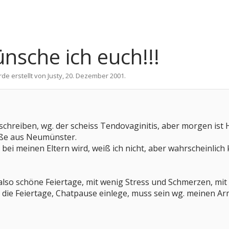
sche ich euch!!!
rde erstellt von
Justy
,
20. Dezember 2001
.
t schreiben, wg. der scheiss Tendovaginitis, aber morgen ist 
üße aus Neumünster.
 bei meinen Eltern wird, weiß ich nicht, aber wahrscheinlich
also schöne Feiertage, mit wenig Stress und Schmerzen, mi
r die Feiertage, Chatpause einlege, muss sein wg. meinen Ar