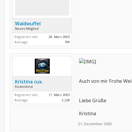
Waldwuffel
Neues Mitglied
Registriert seit:
28. März 2005
Beiträge:
799
Auch von mir Frohe Wei
Kristina cux.
Küstenkind
Registriert seit:
11. März 2005
Liebe Grüße
Beiträge:
2.228
Kristina
21. Dezember 2005