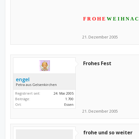
F R O H E
W E I H N A C
21. Dezember 2005
Frohes Fest
engel
Petra aus Gelsenkirchen
Registriert seit:
24. Mai 2005
Beiträge:
1.700
Ort:
Essen
21. Dezember 2005
frohe und so weiter