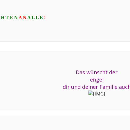
 H T E N
A N
A L L E
!
Das wünscht der
engel
dir und deiner Familie auc