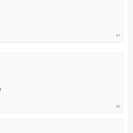
#1
h
#2