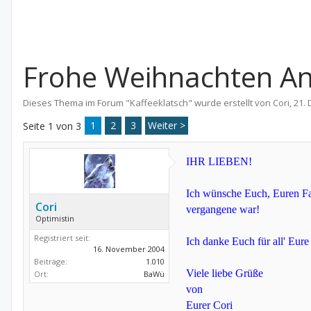
Frohe Weihnachten An 
Dieses Thema im Forum "
Kaffeeklatsch
" wurde erstellt von
Cori
,
21.
1
2
3
Weiter >
Seite 1 von 3
IHR LIEBEN!
Ich wünsche Euch, Euren Fam
Cori
vergangene war!
Optimistin
Registriert seit:
Ich danke Euch für all' Eur
16. November 2004
Beiträge:
1.010
Viele liebe Grüße
Ort:
BaWü
von
Eurer Cori