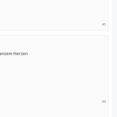
#5
 ganzem Herzen
#6