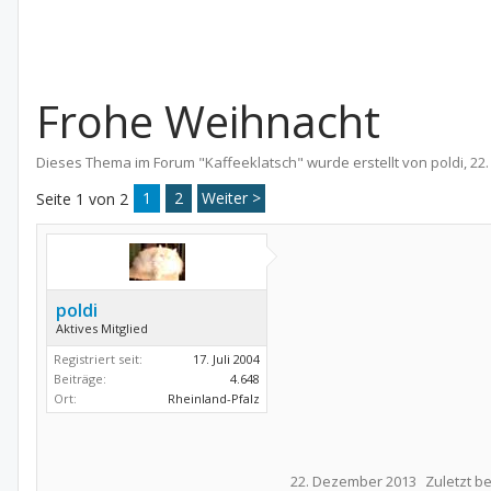
Frohe Weihnacht
Dieses Thema im Forum "
Kaffeeklatsch
" wurde erstellt von
poldi
,
22
1
2
Weiter >
Seite 1 von 2
poldi
Aktives Mitglied
Registriert seit:
17. Juli 2004
Beiträge:
4.648
Ort:
Rheinland-Pfalz
22. Dezember 2013
Zuletzt b