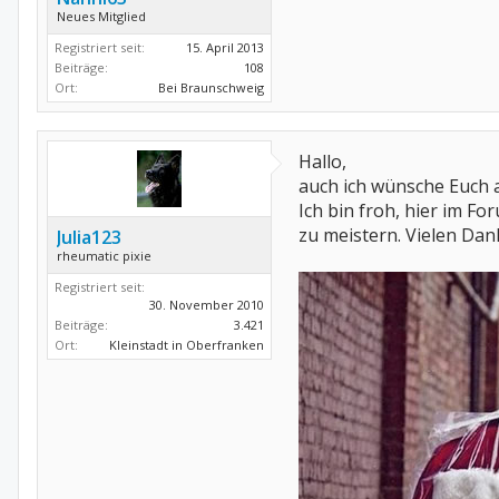
Neues Mitglied
Registriert seit:
15. April 2013
Beiträge:
108
Ort:
Bei Braunschweig
Hallo,
auch ich wünsche Euch a
Ich bin froh, hier im F
zu meistern. Vielen Dank
Julia123
rheumatic pixie
Registriert seit:
30. November 2010
Beiträge:
3.421
Ort:
Kleinstadt in Oberfranken