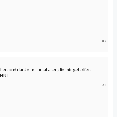
#3
aben und danke nochmal allen,die mir geholfen
ANNI
#4