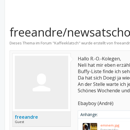
freeandre/newsatschoo
Dieses Thema im Forum "
Kaffeeklatsch
" wurde erstellt von
freeand
Hallo R.-O.-Kolegen,
Neli hat mir eben erzähl
Buffy-Liste finde ich se
Da hat sich Doegi ja wi
An der Stelle warte ich 
Schönes Wochende und
Ebayboy (André)
Anhänge:
freeandre
Guest
eminem.jpg
Dateigröße: