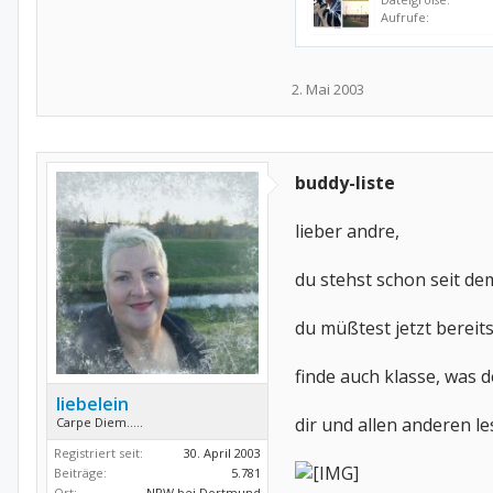
Aufrufe:
2. Mai 2003
buddy-liste
lieber andre,
du stehst schon seit dem
du müßtest jetzt bereit
finde auch klasse, was d
liebelein
dir und allen anderen 
Carpe Diem.....
Registriert seit:
30. April 2003
Beiträge:
5.781
Ort:
NRW bei Dortmund