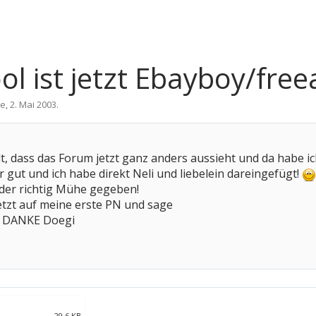
l ist jetzt Ebayboy/fre
re
,
2. Mai 2003
.
t, dass das Forum jetzt ganz anders aussieht und da habe ich
hr gut und ich habe direkt Neli und liebelein dareingefügt!
eder richtig Mühe gegeben!
jetzt auf meine erste PN und sage
 DANKE Doegi
29,6 KB