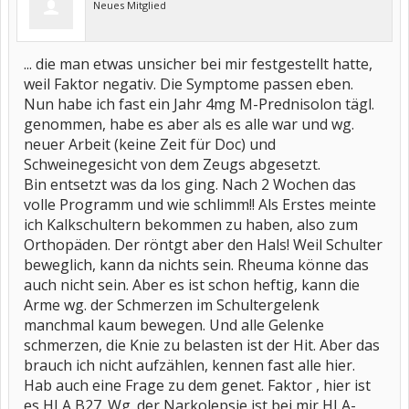
Neues Mitglied
... die man etwas unsicher bei mir festgestellt hatte,
weil Faktor negativ. Die Symptome passen eben.
Nun habe ich fast ein Jahr 4mg M-Prednisolon tägl.
genommen, habe es aber als es alle war und wg.
neuer Arbeit (keine Zeit für Doc) und
Schweinegesicht von dem Zeugs abgesetzt.
Bin entsetzt was da los ging. Nach 2 Wochen das
volle Programm und wie schlimm!! Als Erstes meinte
ich Kalkschultern bekommen zu haben, also zum
Orthopäden. Der röntgt aber den Hals! Weil Schulter
beweglich, kann da nichts sein. Rheuma könne das
auch nicht sein. Aber es ist schon heftig, kann die
Arme wg. der Schmerzen im Schultergelenk
manchmal kaum bewegen. Und alle Gelenke
schmerzen, die Knie zu belasten ist der Hit. Aber das
brauch ich nicht aufzählen, kennen fast alle hier.
Hab auch eine Frage zu dem genet. Faktor , hier ist
es HLA B27. Wg. der Narkolepsie ist bei mir HLA-