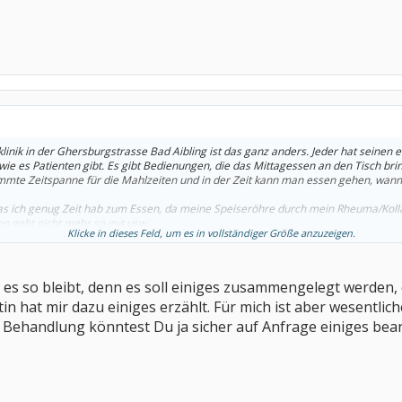
inik in der Ghersburgstrasse Bad Aibling ist das ganz anders. Jeder hat seinen
, wie es Patienten gibt. Es gibt Bedienungen, die das Mittagessen an den Tisch br
immte Zeitspanne für die Mahlzeiten und in der Zeit kann man essen gehen, wann
 das ich genug Zeit hab zum Essen, da meine Speiseröhre durch mein Rheuma/Koll
n geht nicht mehr so gut usw.
Klicke in dieses Feld, um es in vollständiger Größe anzuzeigen.
er Ghersburgstrasse war.
as es so bleibt, denn es soll einiges zusammengelegt werden,
in hat mir dazu einiges erzählt. Für mich ist aber wesentlich
 Behandlung könntest Du ja sicher auf Anfrage einiges bea