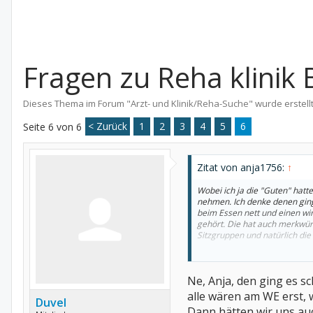
Fragen zu Reha klinik 
Dieses Thema im Forum "
Arzt- und Klinik/Reha-Suche
" wurde erstell
< Zurück
1
2
3
4
5
6
Seite 6 von 6
Zitat von anja1756:
↑
Wobei ich ja die "Guten" hatt
nehmen. Ich denke denen ging
beim Essen nett und einen wir
gehört. Die hat auch merkwür
Sitzgruppen und natürlich die
Lg. Anja
Ne, Anja, den ging es s
alle wären am WE erst, 
Duvel
Dann hätten wir uns auc