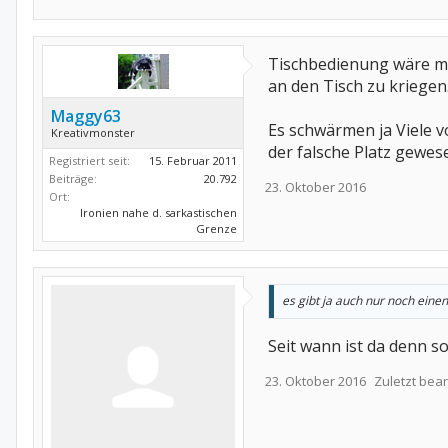
Tischbedienung wäre mir
an den Tisch zu kriegen
Maggy63
Es schwärmen ja Viele vo
Kreativmonster
der falsche Platz gewese
Registriert seit:
15. Februar 2011
Beiträge:
20.792
23. Oktober 2016
Ort:
Ironien nahe d. sarkastischen
Grenze
es gibt ja auch nur noch einen
Seit wann ist da denn so
23. Oktober 2016
Zuletzt bear