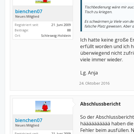
Tischbedienung wäre mir auch 
bienchen07
Tisch zu kriegen.
Neues Mitglied
Es schwärmen ja Viele von der
Registriert seit:
21. Juni 2009
falsche Platz gewesen. Aber da
Beiträge:
88
Ort:
Schleswig-Holstein
Ich hatte keine große Er
erfüllt worden und ich h
überwiegend nicht zufri
viele immer wieder.
Lg. Anja
24. Oktober 2016
Abschlussbericht
So der Abschlussbericht 
bienchen07
hääääääääää haben die 
Neues Mitglied
Fehler beim ausfüllen. 
Registriert seit:
21. Juni 2009