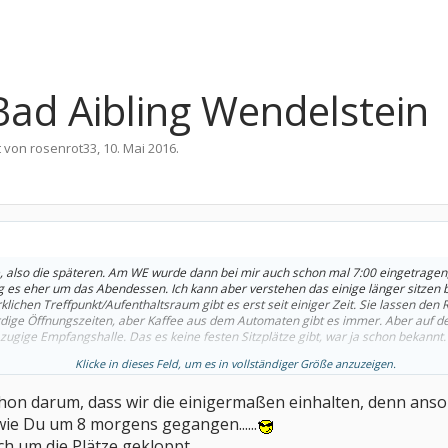
Bad Aibling Wendelstein
t von
rosenrot33
,
10. Mai 2016
.
e, also die späteren. Am WE wurde dann bei mir auch schon mal 7:00 eingetragen
 es eher um das Abendessen. Ich kann aber verstehen das einige länger sitzen bl
klichen Treffpunkt/Aufenthaltsraum gibt es erst seit einiger Zeit. Sie lassen den
dige Öffnungszeiten, aber Kaffee aus dem Automaten gibt es immer. Aber auf den
 zugige Empfangshalle. Das es keine festen Sitzplätze gibt, war ja schon bekannt.
Klicke in dieses Feld, um es in vollständiger Größe anzuzeigen.
chon darum, dass wir die einigermaßen einhalten, denn anson
wie Du um 8 morgens gegangen......
h um die Plätze gekloppt.