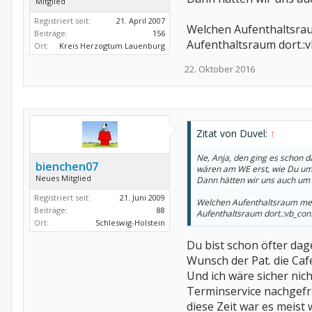
Mitglied
Registriert seit:
21. April 2007
Welchen Aufenthaltsraum
Beiträge:
156
Aufenthaltsraum dort.:
Ort:
Kreis Herzogtum Lauenburg
22. Oktober 2016
Zitat von Duvel:
↑
Ne, Anja, den ging es schon d
bienchen07
wären am WE erst, wie Du um 
Neues Mitglied
Dann hätten wir uns auch um d
Registriert seit:
21. Juni 2009
Welchen Aufenthaltsraum meins
Beiträge:
88
Aufenthaltsraum dort.:vb_con
Ort:
Schleswig-Holstein
Du bist schon öfter dag
Wunsch der Pat. die Caf
Und ich wäre sicher ni
Terminservice nachgefr
diese Zeit war es meist