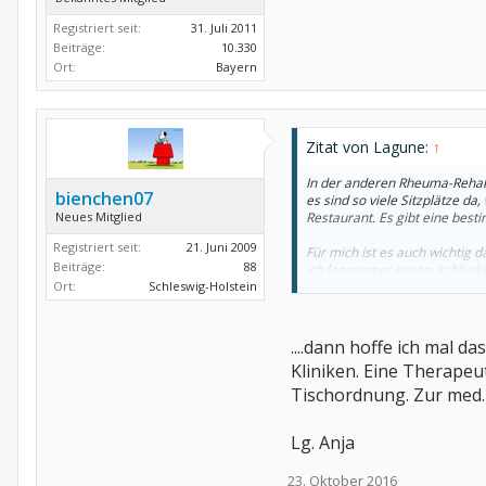
Registriert seit:
31. Juli 2011
Beiträge:
10.330
Ort:
Bayern
Zitat von Lagune:
↑
In der anderen Rheuma-Rehakl
bienchen07
es sind so viele Sitzplätze da
Neues Mitglied
Restaurant. Es gibt eine best
Registriert seit:
21. Juni 2009
Für mich ist es auch wichtig
Beiträge:
88
ich langsamer essen, schlucke
Ort:
Schleswig-Holstein
Gut das ich bis jetzt nur in d
....dann hoffe ich mal d
Kliniken. Eine Therapeut
Tischordnung. Zur med.
Lg. Anja
23. Oktober 2016