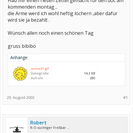
Hab mir einen riesen Zettel gemacht für den doc am
kommenden montag ,
die Arme werd ich wohl heftig löchern ,aber dafür
wird sie ja bezahlt .
Wünsch allen noch einen schönen Tag
gruss bibibo
Anhänge:
sonne31.gif
Dateigröße:
14,3 KB
Aufrufe:
280
20. August 2003
#1
Robert
R-O-süchtiger Freßbär ...