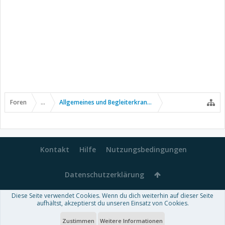
Foren
...
Allgemeines und Begleiterkrankungen
Kontakt
Hilfe
Nutzungsbedingungen
Datenschutzerklärung
Diese Seite verwendet Cookies. Wenn du dich weiterhin auf dieser Seite
Forum software by XenForo™
aufhältst, akzeptierst du unseren Einsatz von Cookies.
-
Deutsch von xenDach
Some XenForo functionality crafted by
Audentio Design
.
Theme designed by
ThemeHouse
.
Zustimmen
Weitere Informationen