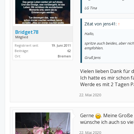
LG Tina
Zitat von jens41:
↑
Bridget78
Hallo,
Mitglied
spritze auch beides, aber ni
Registriert seit:
19. Juni 2011
empfohlen.
Beiträge:
62
Ort:
Bremen
Gruß Jens
Vielen lieben Dank für 
Ich hatte es mir schon f
Werde es mit 2 Tagen P
22. Mai 2020
Gerne
. Meine Große
wünsche ich auch so vie
22. Mai 2020