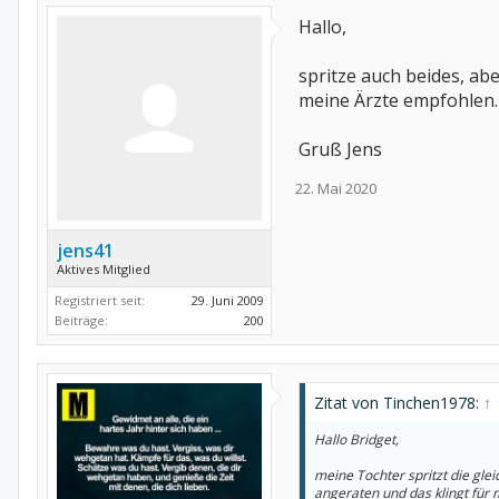
Hallo,
spritze auch beides, ab
meine Ärzte empfohlen.
Gruß Jens
22. Mai 2020
jens41
Aktives Mitglied
Registriert seit:
29. Juni 2009
Beiträge:
200
Zitat von Tinchen1978:
↑
Hallo Bridget,
meine Tochter spritzt die gl
angeraten und das klingt für 