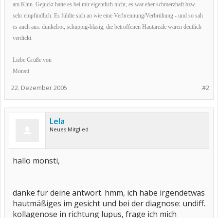
am Kinn. Gejuckt hatte es bei mir eigentlich nicht, es war eher schmerzhaft bzw.
sehr empfindlich. Es fühlte sich an wie eine Verbrennung/Verbrühung - und so sah
es auch aus: dunkelrot, schuppig-blasig, die betroffenen Hautareale waren deutlich
verdickt.
Liebe Grüße von
Monsti
22. Dezember 2005
#2
Lela
Neues Mitglied
hallo monsti,
danke für deine antwort. hmm, ich habe irgendetwas
hautmäßiges im gesicht und bei der diagnose: undiff.
kollagenose in richtung lupus, frage ich mich