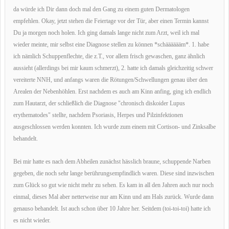
da würde ich Dir dann doch mal den Gang zu einem guten Dermatologen
empfehlen. Okay, jetzt stehen die Feiertage vor der Tür, aber einen Termin kannst
Du ja morgen noch holen. Ich ging damals lange nicht zum Arzt, weil ich mal
wieder meinte, mir selbst eine Diagnose stellen zu können *schääääääm*. 1. habe
ich nämlich Schuppenflechte, die z.T., vor allem frisch gewaschen, ganz ähnlich
aussieht (allerdings bei mir kaum schmerzt), 2. hatte ich damals gleichzeitig schwer
vereiterte NNH, und anfangs waren die Rötungen/Schwellungen genau über den
Arealen der Nebenhöhlen. Erst nachdem es auch am Kinn anfing, ging ich endlich
zum Hautarzt, der schließlich die Diagnose "chronisch diskoider Lupus
erythematodes" stellte, nachdem Psoriasis, Herpes und Pilzinfektionen
ausgeschlossen werden konnten. Ich wurde zum einem mit Cortison- und Zinksalbe
behandelt.
Bei mir hatte es nach dem Abheilen zunächst hässlich braune, schuppende Narben
gegeben, die noch sehr lange berührungsempfindlich waren. Diese sind inzwischen
zum Glück so gut wie nicht mehr zu sehen. Es kam in all den Jahren auch nur noch
einmal, dieses Mal aber netterweise nur am Kinn und am Hals zurück. Wurde dann
genauso behandelt. Ist auch schon über 10 Jahre her. Seitdem (toi-toi-toi) hatte ich
es nicht wieder.