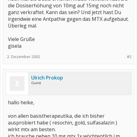
die Dosiserhöhung von 10mg auf 15mg noch nicht
ganz verkraftet. Kann das sein? Und jetzt hast Du
irgendwie eine Antpathie gegen das MTX aufgebaut.
Überleg mal.
Viele Grüße
gisela
2. Dezember 2002
#2
Ulrich Prokop
Guest
hallo heike,
von allen basistherapeutika, die ich bisher
ausprobiert habe ( resochin, gold, sulfasalazin )
wirkt mtx am besten.
ich brauche neben 10 mg mtx 1x wöchtentlich i.m.