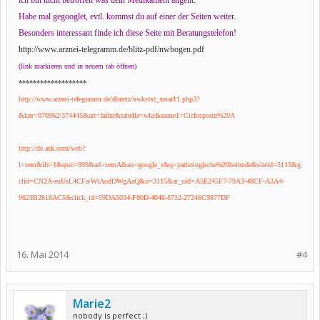
ich bin nicht betroffen was dein Medikament angeht.
Habe mal gegooglet, evtl. kommst du auf einer der Seiten weiter.
Besonders interessant finde ich diese Seite mit Beratungstelefon!
http://www.arznei-telegramm.de/blitz-pdf/nwbogen.pdf
(link markieren und in neuem tab öffnen)
*******************
http://www.arznei-telegramm.de/dbnetz/xwkstxt_xstat11.php3?
&knr=070962/374445&art=fallnr&tabelle=wks&name1=Ciclosporin%20A
http://de.ask.com/web?
l=sem&ifr=1&qsrc=999&ad=semA&an=google_s&q=pathologische%20befunde&siteid=3115&g
clid=CN2A-euUsL4CFa-WtAodDWgAaQ&o=3115&ar_uid=A5E245F7-79A3-48CF-A3A4-
9623B2818AC5&click_id=59DA5034-F80D-4046-8732-27246C9877DF
16. Mai 2014
#4
Marie2
nobody is perfect ;)