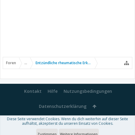
Foren
...
Entzündliche rheumatische Erkrankungen
Kontakt
Hilfe
Nutzungsbedingungen
Datenschutzerklärung
Diese Seite verwendet Cookies. Wenn du dich weiterhin auf dieser Seite
Forum software by XenForo™
aufhältst, akzeptierst du unseren Einsatz von Cookies.
-
Deutsch von xenDach
Some XenForo functionality crafted by
Audentio Design
.
Theme designed by
ThemeHouse
.
Zustimmen
Weitere Informationen