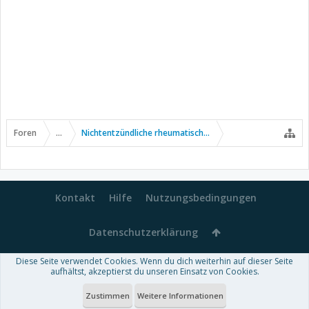
Foren
...
Nichtentzündliche rheumatische Erkrankungen
Kontakt
Hilfe
Nutzungsbedingungen
Datenschutzerklärung
Diese Seite verwendet Cookies. Wenn du dich weiterhin auf dieser Seite
Forum software by XenForo™
aufhältst, akzeptierst du unseren Einsatz von Cookies.
-
Deutsch von xenDach
Some XenForo functionality crafted by
Audentio Design
.
Theme designed by
ThemeHouse
.
Zustimmen
Weitere Informationen