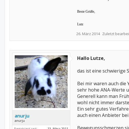
Beste Grüße,
Lutz
26. März 2014
Zuletzt bearbei
Hallo Lutze,
das ist eine schwierige Si
Bei mir waren auch die 
sehr hohe ANA-Werte u
Generell kann man Früh
wohl nicht immer darste
Ein sehr gutes Verfahre
auch einen Anbieter bei 
anurju
anurju
Bewegunsschmerzen sind
Registriert seit:
13. März 2011