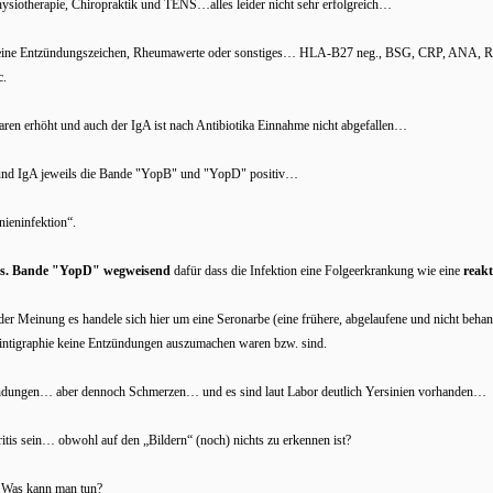
iotherapie, Chiropraktik und TENS…alles leider nicht sehr erfolgreich…
ine Entzündungszeichen, Rheumawerte oder sonstiges… HLA-B27 neg., BSG, CRP, ANA, R
c.
ren erhöht und auch der IgA ist nach Antibiotika Einnahme nicht abgefallen…
 und IgA jeweils die Bande "YopB" und "YopD" positiv…
nieninfektion“.
s. Bande "YopD" wegweisend
dafür dass die Infektion eine Folgeerkrankung wie eine
reakt
er Meinung es handele sich hier um eine Seronarbe (eine frühere, abgelaufene und nicht behan
ntigraphie keine Entzündungen auszumachen waren bzw. sind.
ündungen… aber dennoch Schmerzen… und es sind laut Labor deutlich Yersinien vorhanden…
ritis sein… obwohl auf den „Bildern“ (noch) nichts zu erkennen ist?
? Was kann man tun?