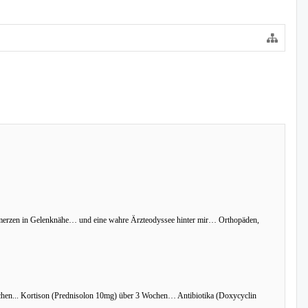
schmerzen in Gelenknähe… und eine wahre Ärzteodyssee hinter mir… Orthopäden,
chen... Kortison (Prednisolon 10mg) über 3 Wochen… Antibiotika (Doxycyclin