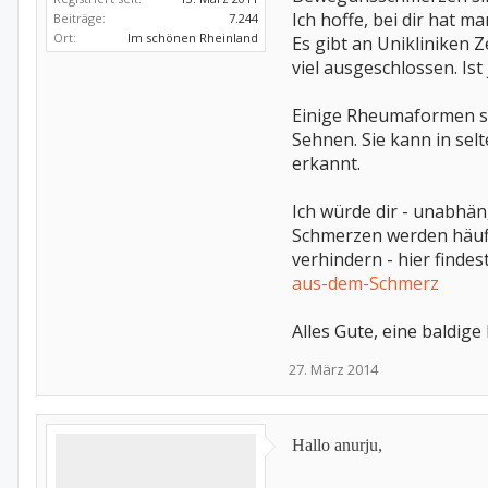
Ich hoffe, bei dir hat m
Beiträge:
7.244
Ort:
Im schönen Rheinland
Es gibt an Unikliniken 
viel ausgeschlossen. Ist 
Einige Rheumaformen sind
Sehnen. Sie kann in sel
erkannt.
Ich würde dir - unabhä
Schmerzen werden häufi
verhindern - hier finde
aus-dem-Schmerz
Alles Gute, eine baldig
27. März 2014
Hallo anurju,