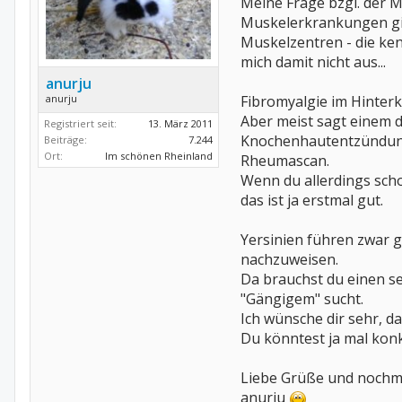
Meine Frage bzgl. der M
Muskelerkrankungen gin
Muskelzentren - die ken
mich damit nicht aus...
anurju
Fibromyalgie im Hinter
anurju
Aber meist sagt einem da
Registriert seit:
13. März 2011
Knochenhautentzündungen
Beiträge:
7.244
Ort:
Im schönen Rheinland
Rheumascan.
Wenn du allerdings scho
das ist ja erstmal gut.
Yersinien führen zwar g
nachzuweisen.
Da brauchst du einen s
"Gängigem" sucht.
Ich wünsche dir sehr, da
Du könntest ja mal konk
Liebe Grüße und nochma
anurju