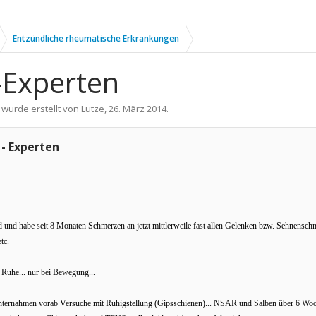
Entzündliche rheumatische Erkrankungen
-Experten
 wurde erstellt von
Lutze
,
26. März 2014
.
 - Experten
nd und habe seit 8 Monaten Schmerzen an jetzt mittlerweile fast allen Gelenken bzw. Sehnen
tc.
 Ruhe... nur bei Bewegung...
nternahmen vorab Versuche mit Ruhigstellung (Gipsschienen)... NSAR und Salben über 6 Wo