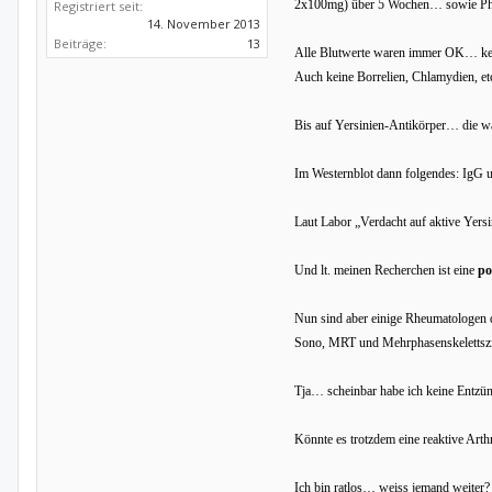
2x100mg) über 5 Wochen… sowie Phys
Registriert seit:
14. November 2013
Beiträge:
13
Alle Blutwerte waren immer OK… ke
Auch keine Borrelien, Chlamydien, et
Bis auf Yersinien-Antikörper… die wa
Im Westernblot dann folgendes: IgG
Laut Labor „Verdacht auf aktive Yersi
Und lt. meinen Recherchen ist eine
po
Nun sind aber einige Rheumatologen d
Sono, MRT und Mehrphasenskelettszi
Tja… scheinbar habe ich keine Entz
Könnte es trotzdem eine reaktive Arth
Ich bin ratlos… weiss jemand weiter