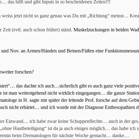
… das hilft und gibt Inputs in so bescheidenen Zeiten!!!
 weiss jetzt nicht so ganz genau was Du mit „Richtung“ meinst… Kr
r Zeit (evtl. auch schon früher) ständ.
Muskelzuckungen in beiden Waden
. und Nov. an Armen/Händen und Beinen/Füßen eine Funktionsmessung
weiter forschen?
iert“… das dachte ich auch…sicherlich gibt es auch ganz viele positiv
e ist man weitestgehend nicht wirklich eingegangen… die ganze Station
ologe in H. sagte mir später der leitende Prof. forsche auf dem Gebiet
 auch nicht erhärtet… und ich wurde mit der Diagnose Enthesopathien
 guter Einwand… ich habe zwar keine Schuppenflechte… auch in der ges.
ohne Hautbeteiligung“ ist da ja auch einiges möglich… das habe ich 
 Termin beim Dermatologen für nächste Woche gemacht… danke…