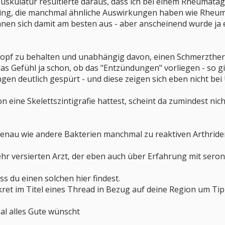
uskulatur resultierte daraus, dass ich bei einem Rheumatag
g, die manchmal ähnliche Auswirkungen haben wie Rheuma. 
nen sich damit am besten aus - aber anscheinend wurde ja ei
kopf zu behalten und unabhängig davon, einen Schmerzthera
s Gefühl ja schon, ob das "Entzündungen" vorliegen - so gin
 deutlich gespürt - und diese zeigen sich eben nicht bei U
n eine Skelettszintigrafie hattest, scheint da zumindest nic
enau wie andere Bakterien manchmal zu reaktiven Arthriden -
ehr versierten Arzt, der eben auch über Erfahrung mit ser
ss du einen solchen hier findest.
ret im Titel eines Thread in Bezug auf deine Region um Tip
l alles Gute wünscht