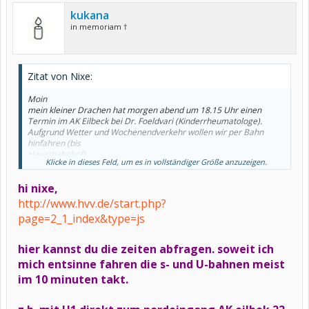
kukana
in memoriam †
Zitat von Nixe:
Moin
mein kleiner Drachen hat morgen abend um 18.15 Uhr einen
Termin im AK Eilbeck bei Dr. Foeldvari (Kinderrheumatologe).
Aufgrund Wetter und Wochenendverkehr wollen wir per Bahn
hinfahren (bis
Hauptbahnhof).
Klicke in dieses Feld, um es in vollständiger Größe anzuzeigen.
Wie oft fahren die S-Bahnen nach Friedrichsberg und wie lange
läuft man
hi nixe,
zum Haus 6 von der S-Bahnhaltestelle aus?
Fragende Grüße von Nixe
http://www.hvv.de/start.php?
page=2_1_index&type=js
hier kannst du die zeiten abfragen. soweit ich
mich entsinne fahren die s- und U-bahnen meist
im 10 minuten takt.