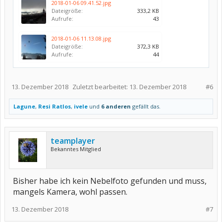
2018-01-06 09.41.52.jpg
Dateigröße:
333,2 KB
Aufrufe:
43
2018-01-06 11.13.08.jpg
Dateigröße:
372,3 KB
Aufrufe:
44
13. Dezember 2018
Zuletzt bearbeitet:
13. Dezember 2018
#6
Lagune
,
Resi Ratlos
,
ivele
und
6 anderen
gefällt das.
teamplayer
Bekanntes Mitglied
Bisher habe ich kein Nebelfoto gefunden und muss,
mangels Kamera, wohl passen.
13. Dezember 2018
#7