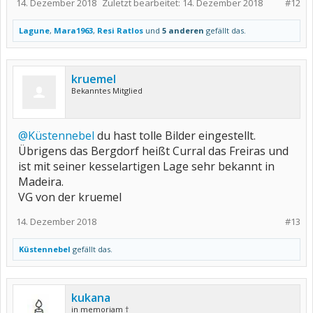
14. Dezember 2018
Zuletzt bearbeitet:
14. Dezember 2018
#12
Lagune
,
Mara1963
,
Resi Ratlos
und
5 anderen
gefällt das.
kruemel
Bekanntes Mitglied
@Küstennebel
du hast tolle Bilder eingestellt.
Übrigens das Bergdorf heißt Curral das Freiras und
ist mit seiner kesselartigen Lage sehr bekannt in
Madeira.
VG von der kruemel
14. Dezember 2018
#13
Küstennebel
gefällt das.
kukana
in memoriam †