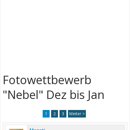
Fotowettbewerb
"Nebel" Dez bis Jan
1
2
3
Weiter >