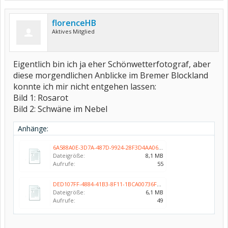
florenceHB
Aktives Mitglied
Eigentlich bin ich ja eher Schönwetterfotograf, aber
diese morgendlichen Anblicke im Bremer Blockland
konnte ich mir nicht entgehen lassen:
Bild 1: Rosarot
Bild 2: Schwäne im Nebel
Anhänge:
6A588A0E-3D7A-487D-9924-28F3D4AA0642.jpeg
Dateigröße:
8,1 MB
Aufrufe:
55
DED107FF-4884-41B3-8F11-1BCA00736FB6.jpeg
Dateigröße:
6,1 MB
Aufrufe:
49