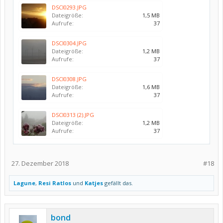
DSCI0293.JPG
Dateigröße:
1,5 MB
Aufrufe:
37
DSCI0304.JPG
Dateigröße:
1,2 MB
Aufrufe:
37
DSCI0308.JPG
Dateigröße:
1,6 MB
Aufrufe:
37
DSCI0313 (2).JPG
Dateigröße:
1,2 MB
Aufrufe:
37
27. Dezember 2018
#18
Lagune
,
Resi Ratlos
und
Katjes
gefällt das.
bond