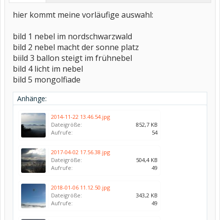
hier kommt meine vorläufige auswahl:
bild 1 nebel im nordschwarzwald
bild 2 nebel macht der sonne platz
biild 3 ballon steigt im frühnebel
bild 4 licht im nebel
bild 5 mongolfiade
Anhänge:
2014-11-22 13.46.54.jpg
Dateigröße:
852,7 KB
Aufrufe:
54
2017-04-02 17.56.38.jpg
Dateigröße:
504,4 KB
Aufrufe:
49
2018-01-06 11.12.50.jpg
Dateigröße:
343,2 KB
Aufrufe:
49