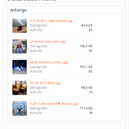
Anhänge:
3.-5.10.2011 Saarschleife.jpg
Dateigröße:
84,4 KB
Aufrufe:
85
Lindenstrasse bank.jpg
Dateigröße:
108,3 KB
Aufrufe:
82
bank winterleuchten.jpg
Dateigröße:
105,1 KB
Aufrufe:
85
NY-FL 2012 Bank.jpg
Dateigröße:
88,8 KB
Aufrufe:
75
9-2013 alte MalmÃ¶ Stadion.jpg
Dateigröße:
111,4 KB
Aufrufe:
78