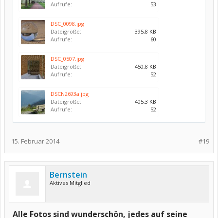
Aufrufe:
53
DSC_0098.jpg
Dateigröße:
395,8 KB
Aufrufe:
60
DSC_0507.jpg
Dateigröße:
450,8 KB
Aufrufe:
52
DSCN2693a.jpg
Dateigröße:
405,3 KB
Aufrufe:
52
15. Februar 2014
#19
Bernstein
Aktives Mitglied
Alle Fotos sind wunderschön, jedes auf seine