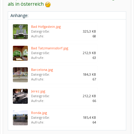
als in österreich
Anhänge:
Bad Hofgastein.jpg
Dateigröße:
325,3 KB
Aufrufe:
68
Bad Tatzmannsdorf.jpg
Dateigröße:
212,9 KB
Aufrufe:
63
Barcelona.jpg
Dateigröße:
184,3 KB
Aufrufe:
67
Jerez.jpg
Dateigröße:
212,2 KB
Aufrufe:
66
Ronda.jpg
Dateigröße:
185,4 KB
Aufrufe:
64