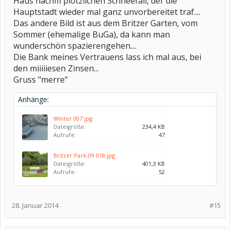
Haus nachm plötzlichen Schneefall, der die
Hauptstadt wieder mal ganz unvorbereitet traf....
Das andere Bild ist aus dem Britzer Garten, vom
Sommer (ehemalige BuGa), da kann man
wunderschön spazierengehen....
Die Bank meines Vertrauens lass ich mal aus, bei
den miiiiiesen Zinsen...
Gruss "merre"
Anhänge:
Winter 007.jpg
Dateigröße:
234,4 KB
Aufrufe:
47
Britzer Park-09 018.jpg
Dateigröße:
401,3 KB
Aufrufe:
52
28. Januar 2014
#15