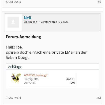
6. Mai 2003
#3
Neli
Optimistin----verstorben 21.05.2026
Forum-Anmeldung
Hallo Ibe,
schreib doch einfach eine private EMail an den
lieben Doegi.
Anhänge:
00001932 biene.gif
Dateigröße:
49,6 KB
Aufrufe:
201
6. Mai 2003
#4