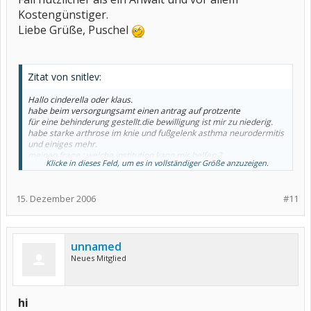
Kostengünstiger.
Liebe Grüße, Puschel
Zitat von snitlev:
Hallo cinderella oder klaus.
habe beim versorgungsamt einen antrag auf protzente
für eine behinderung gestellt.die bewilligung ist mir zu niederig.
habe starke arthrose im knie und fußgelenk asthma neurodermitis
und einiges mehr.
meinen frage : welche institution kann mir helfen ?
Klicke in dieses Feld, um es in vollständiger Größe anzuzeigen.
reichsbund finde ich im netz nicht
nur reichsbund wohnungsbau.
komme auch aus ge. könntest du mir zusätzlich
15. Dezember 2006
#11
den anwald aus ge nennen.
für eure hilfe wäre ich sehr dankbar
gruß und DANKE im voraus snitlev (jürgen)
ihr könnt mich auch direkt anmailen.
binn neu hier und habe noch nicht so den durchblick.
unnamed
Neues Mitglied
hi