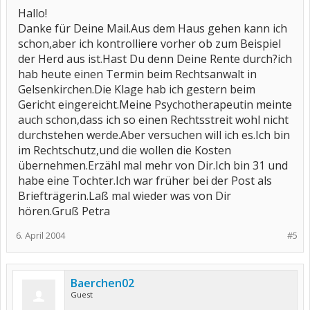
Ich geh einfach mal davon aus das
Hallo!
du bei Ängsten doch nicht jederzeit
bereit bist außer Haus zu gehen oder??
Danke für Deine Mail.Aus dem Haus gehen kann ich
Das musst du unbedingt noch mal
schon,aber ich kontrolliere vorher ob zum Beispiel
angeben und im Widerspruch eingeben.
der Herd aus ist.Hast Du denn Deine Rente durch?ich
hab heute einen Termin beim Rechtsanwalt in
Gelsenkirchen.Die Klage hab ich gestern beim
Gericht eingereicht.Meine Psychotherapeutin meinte
auch schon,dass ich so einen Rechtsstreit wohl nicht
durchstehen werde.Aber versuchen will ich es.Ich bin
im Rechtschutz,und die wollen die Kosten
übernehmen.Erzähl mal mehr von Dir.Ich bin 31 und
habe eine Tochter.Ich war früher bei der Post als
Briefträgerin.Laß mal wieder was von Dir
hören.Gruß Petra
6. April 2004
#5
Baerchen02
Guest