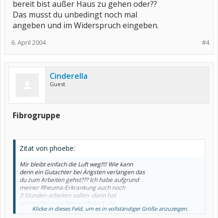
bereit bist außer Haus zu gehen oder??
Das musst du unbedingt noch mal
angeben und im Widerspruch eingeben.
6. April 2004
#4
Cinderella
Guest
Fibrogruppe
Zitat von phoebe:
Mir bleibt einfach die Luft weg!!!! Wie kann
denn ein Gutachter bei Ängsten verlangen das
du zum Arbeiten gehst??? Ich habe aufgrund
meiner Rheuma-Erkrankung auch noch
3 Stunden arbeiten sollen -dann hat
ein psycho-gutachter auch noch die
Klicke in dieses Feld, um es in vollständiger Größe anzuzeigen.
weggekriegt wegen der Ängste.