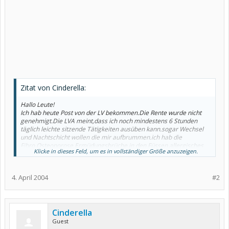
Zitat von Cinderella:
Hallo Leute!
Ich hab heute Post von der LV bekommen.Die Rente wurde nicht
genehmigt.Die LVA meint,dass ich noch mindestens 6 Stunden
täglich leichte sitzende Tätigkeiten ausüben kann.sogar Wechsel
und Nachtschicht wollen die mir aufbrummen.ich hab die
Fibro,Osteoporose,Ermüdungsbrüche in den Füssen,allergisches
Klicke in dieses Feld, um es in vollständiger Größe anzuzeigen.
Asthma,Migräne,schwere Depressionen,Ängste und Zwänge
angegeben.Außerdem hab ich noch Polypen im Darm,wodurch ich
niocht richtig sitzen kann und eine interstitielle Zystitis der
4. April 2004
#2
Blase(ständiger Harndrang).Und da soll ich noch arbeiten
gehen.Ich bin stinksauer.Hab heute wieder einen tollen
Schmerzschub durch den ganzen Streß bekommen.Aber ich laß
mich nicht unter kriegen.Ich werde klagen vor dem
Sozialgericht.Kennt von Euch jemand einen guten Anwalt in NRW?
Cinderella
Ich bin im Rechtsschutz,und ich denke,die werden die Kosten
Guest
übernehmen.Hat jemand von Euch Erfahrung damit.ich komme