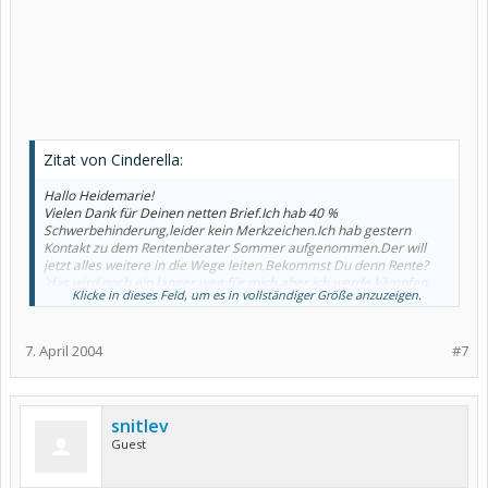
Zitat von Cinderella:
Hallo Heidemarie!
Vielen Dank für Deinen netten Brief.Ich hab 40 %
Schwerbehinderung,leider kein Merkzeichen.Ich hab gestern
Kontakt zu dem Rentenberater Sommer aufgenommen.Der will
jetzt alles weitere in die Wege leiten.Bekommst Du denn Rente?
`das wird noch ein langer weg für mich,aber ich werde kämpfen.
Klicke in dieses Feld, um es in vollständiger Größe anzuzeigen.
Gruß und alles Gute für Dich.Würde mich freuen mal wieder von
Dir zu hören.
Gruß Petra
7. April 2004
#7
snitlev
Guest