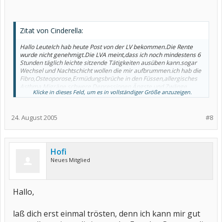
Zitat von Cinderella:
Hallo LeuteIch hab heute Post von der LV bekommen.Die Rente
wurde nicht genehmigt.Die LVA meint,dass ich noch mindestens 6
Stunden täglich leichte sitzende Tätigkeiten ausüben kann.sogar
Wechsel und Nachtschicht wollen die mir aufbrummen.ich hab die
Fibro,Osteoporose,Ermüdungsbrüche in den Füssen,allergisches
Asthma,Migräne,schwere Depressionen,Ängste und Zwänge
Klicke in dieses Feld, um es in vollständiger Größe anzuzeigen.
angegeben.Außerdem hab ich noch Polypen im Darm,wodurch ich
niocht richtig sitzen kann und eine interstitielle Zystitis der
Blase(ständiger Harndrang).Und da soll ich noch arbeiten
24. August 2005
#8
gehen.Ich bin stinksauer.Hab heute wieder einen tollen
Schmerzschub durch den ganzen Streß bekommen.Aber ich laß
mich nicht unter kriegen.Ich werde klagen vor dem
Sozialgericht.Kennt von Euch jemand einen guten Anwalt in NRW?
Ich bin im Rechtsschutz,und ich denke,die werden die Kosten
Hofi
übernehmen.Hat jemand von Euch Erfahrung damit.ich komme
Neues Mitglied
aus Recklinghausen,und hab im Internet nur einen Rechtsanwalt in
Gelsenkirchen gefunden.Über Eure Hilfe wäre ich dankbar.Macht
es gut und haltet die Ohren steif.Freue mich über Eure Post.
Gruß Petra
Hallo,
laß dich erst einmal trösten, denn ich kann mir gut