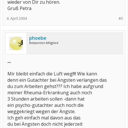
wieder von Dir zu hören.
Rentenversicherer anrufen und nachfragen wie er denn diese
Erkrankung sieht, wie man diese beurteilt hat.
Gruß Petra
Lasse Dich nur nicht unterkriegen, lerne zu kämpfen. Wenn Du Dir
es erlauben kannst, wäre zum Widerspruch ein Rentenberater gut,
4. April 2004
#3
denn der kennt sich aus.
Wie sieht es aus mit einem Schwerbehindertenausweis, hast Du
einen und wie hoch ist der GDB und hast Du ein Merkzeichen?
Wenn nicht beantrage doch einen, gut für den Rentenantrag!
phoebe
mfg
Bekanntes Mitglied
Heidemarie
...
Mir bleibt einfach die Luft weg!!!! Wie kann
denn ein Gutachter bei Ängsten verlangen das
du zum Arbeiten gehst??? Ich habe aufgrund
meiner Rheuma-Erkrankung auch noch
3 Stunden arbeiten sollen -dann hat
ein psycho-gutachter auch noch die
weggekriegt wegen der Ängste.
Ich geh einfach mal davon aus das
du bei Ängsten doch nicht jederzeit