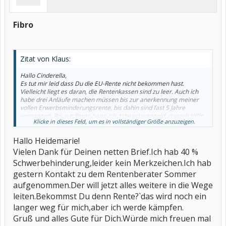
aus Recklinghausen,und hab im Internet nur einen Rechtsanwalt in
Gelsenkirchen gefunden.Über Eure Hilfe wäre ich dankbar.Macht
es gut und haltet die Ohren steif.Freue mich über Eure Post.
Fibro
Gruß Petra
Zitat von Klaus:
Hallo Cinderella,
Es tut mir leid dass Du die EU-Rente nicht bekommen hast.
Vielleicht liegt es daran, die Rentenkassen sind zu leer. Auch ich
habe drei Anläufe machen müssen bis zur anerkennung meiner
vollen Erwerbsminderungsrente, bis dahin sind fast 5 Jahre
vergangen. Bis zur Rente hatte ich Arbeitslosengeld, danach Hilfe
Klicke in dieses Feld, um es in vollständiger Größe anzuzeigen.
erhalten. Gehe zum VDK oder Reichsbund und hole Dir
Rechtsbeistand. Gehe im Widerspruch. Ich hatte dies auch getan,
Hallo Heidemarie!
leider musste ich die Klage zurückziehen weil keine Aussicht auf
erfolg. Mir ist sogar ein Gutachter im Rücken gefallen, en icgh
Vielen Dank für Deinen netten Brief.Ich hab 40 %
selbst teuer bezahlt habe, er hat da etwas falsch verstanden. Du
Schwerbehinderung,leider kein Merkzeichen.Ich hab
kannst ja auch in einem halben Jahr einen neuen Antrag stellen, in
dieser Zeit bringst Du Deine Ärzte dazu, genaue Befundberichte zu
gestern Kontakt zu dem Rentenberater Sommer
schreiben, die auch die Einschränkungen mit dieser Erkrankung
aufgenommen.Der will jetzt alles weitere in die Wege
beschreiben. Mache eine Schmerztherapie mit, gehe zum
leiten.Bekommst Du denn Rente?`das wird noch ein
Schmerztherapeuten. Gehe zum Orthopäden und zum
Rheumatologen. Suche Dir einen vertrauensvollen
langer weg für mich,aber ich werde kämpfen.
Allgemeinmediziner als Hausarzt aus, der zu Dir steht und vor
Gruß und alles Gute für Dich.Würde mich freuen mal
allem, der Dich für voll nimmt. Du kannst auch Deinen