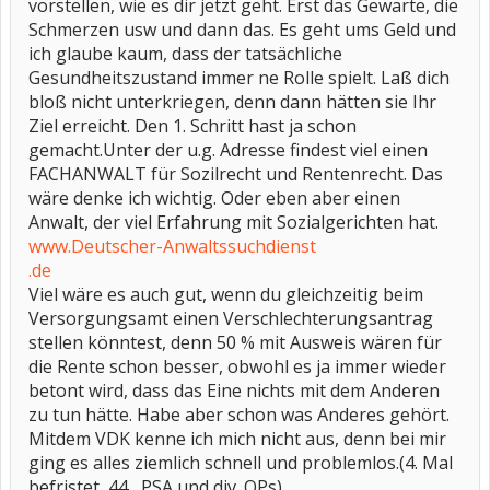
vorstellen, wie es dir jetzt geht. Erst das Gewarte, die
Schmerzen usw und dann das. Es geht ums Geld und
ich glaube kaum, dass der tatsächliche
Gesundheitszustand immer ne Rolle spielt. Laß dich
bloß nicht unterkriegen, denn dann hätten sie Ihr
Ziel erreicht. Den 1. Schritt hast ja schon
gemacht.Unter der u.g. Adresse findest viel einen
FACHANWALT für Sozilrecht und Rentenrecht. Das
wäre denke ich wichtig. Oder eben aber einen
Anwalt, der viel Erfahrung mit Sozialgerichten hat.
www.Deutscher-Anwaltssuchdienst
.de
Viel wäre es auch gut, wenn du gleichzeitig beim
Versorgungsamt einen Verschlechterungsantrag
stellen könntest, denn 50 % mit Ausweis wären für
die Rente schon besser, obwohl es ja immer wieder
betont wird, dass das Eine nichts mit dem Anderen
zu tun hätte. Habe aber schon was Anderes gehört.
Mitdem VDK kenne ich mich nicht aus, denn bei mir
ging es alles ziemlich schnell und problemlos.(4. Mal
befristet, 44 , PSA und div. OPs)