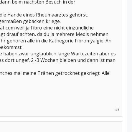
 dann beim nächsten Besuch in der
n die Hände eines Rheumaarztes gehörst.
nigermaßen gebacken kriege.
icum weil ja Fibro eine nicht einzündliche
ingt drauf achten, da du ja mehrere Medis nehmen
mehr gehören alle in die Kathegorie Fibromyalgie. An
 bekommst.
ie haben zwar unglaublich lange Wartezeiten aber es
ss dort ungef. 2 -3 Wochen bleiben und dann ist man
nches mal meine Tränen getrocknet gekriegt. Alle
#3