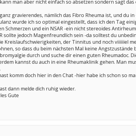
kann man aber nicht einfach so absetzen sondern sagt das
ganz gravierendes, nämlich das Fibro Rheuma ist, und du i
anz wurde ich so optimal eingestellt, dass ich den Tag ei
 Schmerzen und ein NSAR -ein nicht stereoides Antirheumat
 sollte jedoch Magenfreundlich sein -da solltest du unbed
e Kreislaufschwierigkeiten, der Tinnitus und noch viiiiiiel 
ewöhnen, so dass du beim nächsten Mal keine Angstzustände
 Fibromyalgie durch und suche dir einen guten Rheumadoc. D
sserdem kannst du auch in eine Rheumaklinik gehen. Man mu
.
ast komm doch hier in den Chat -hier habe ich schon so ma
st dann melde dich ruhig wieder.
lles Gute