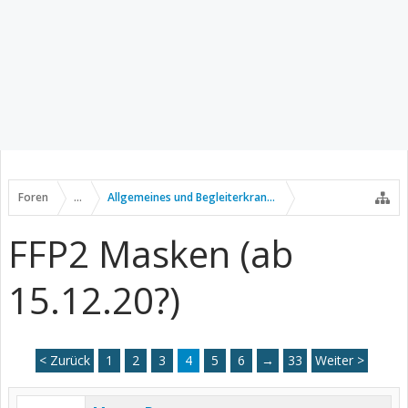
Foren
...
Allgemeines und Begleiterkrankungen
FFP2 Masken (ab
15.12.20?)
< Zurück
1
2
3
4
5
6
→
33
Weiter >