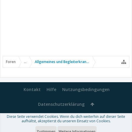
Foren
...
Allgemeines und Begleiterkrankungen
Kontakt
Hilfe
Nutzungsbedingungen
Datenschutzerklärung
Diese Seite verwendet Cookies. Wenn du dich weiterhin auf dieser Seite
Forum software by XenForo™
aufhältst, akzeptierst du unseren Einsatz von Cookies.
-
Deutsch von xenDach
Some XenForo functionality crafted by
Audentio Design
.
Theme designed by
ThemeHouse
.
Zustimmen
Weitere Informationen