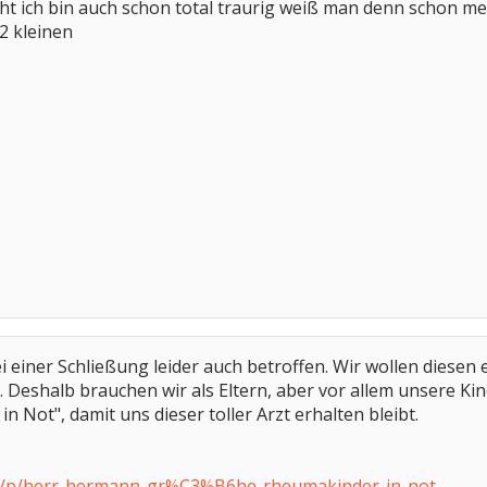
cht ich bin auch schon total traurig weiß man denn schon me
2 kleinen
 einer Schließung leider auch betroffen. Wir wollen diese
n. Deshalb brauchen wir als Eltern, aber vor allem unsere Ki
n Not", damit uns dieser toller Arzt erhalten bleibt.
g/p/herr-hermann-gr%C3%B6he-rheumakinder-in-not