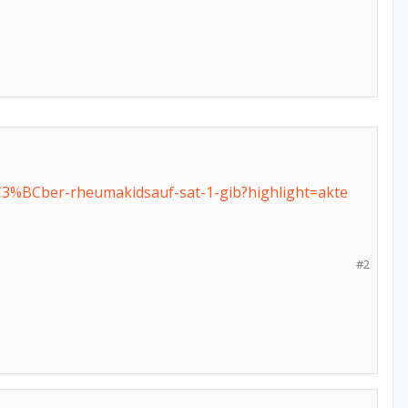
C3%BCber-rheumakidsauf-sat-1-gib?highlight=akte
#2