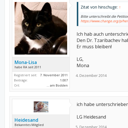
Zitat von hinschuge:
↑
Bitte unterschreibt die Petiti
https://www.change.org/p/h
Ich hab auch unterschrie
Den Dr. Tzaribachev habe
Er muss bleiben!
LG,
Mona-Lisa
Mona
habe RA seit 2011
Registriert seit:
7. November 2011
4. Dezember 2014
Beiträge:
1.007
Ort:
... am Bodden
ich habe unterschrieben
LG Heidesand
Heidesand
Bekanntes Mitglied
5. Dezember 2014