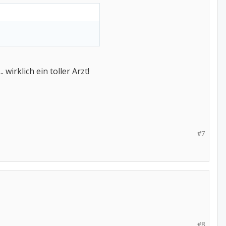
irklich ein toller Arzt!
#7
#8