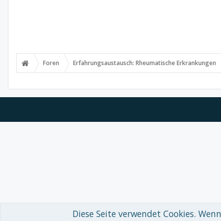
Foren
Erfahrungsaustausch: Rheumatische Erkrankungen
Diese Seite verwendet Cookies. Wenn 
Forum software by XenForo™
© 2010-2018 XenForo Ltd.
-
Deutsch von