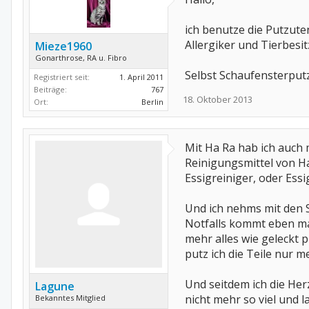
ich benutze die Putzut
Allergiker und Tierbesi
Mieze1960
Gonarthrose, RA u. Fibro
Selbst Schaufensterputz
Registriert seit:
1. April 2011
Beiträge:
767
18. Oktober 2013
Ort:
Berlin
Mit Ha Ra hab ich auch
Reinigungsmittel von Ha
Essigreiniger, oder Ess
Und ich nehms mit den St
Notfalls kommt eben mal
mehr alles wie geleckt p
putz ich die Teile nur
Und seitdem ich die Her
Lagune
nicht mehr so viel und 
Bekanntes Mitglied