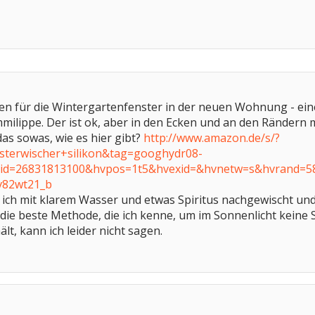
en für die Wintergartenfenster in der neuen Wohnung - eine
ilippe. Der ist ok, aber in den Ecken und an den Rändern 
das sowas, wie es hier gibt?
http://www.amazon.de/s/?
terwischer+silikon&tag=googhydr08-
adid=26831813100&hvpos=1t5&hvexid=&hvnetw=s&hvrand
v82wt21_b
ich mit klarem Wasser und etwas Spiritus nachgewischt und
 die beste Methode, die ich kenne, um im Sonnenlicht keine 
t, kann ich leider nicht sagen.