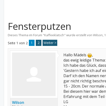
Fensterputzen
Dieses Thema im Forum "
Kaffeeklatsch
" wurde erstellt von
Wilson
,
1
1
2
Weiter >
Seite 1 von 2
Hallo Mädels
,
das ewig leidige Thema:
Ich habe das Glück, das
'Gestern habe ich auf e
Darf ich den Namen nen
gar nicht richtig beschr
15 - 20cm. Der normale 
Bei diesem hier war dem
Erfahrung mit dem Teil 
LG
Wilson