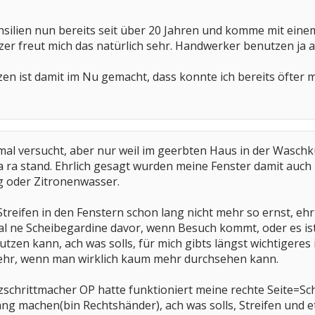
ensilien nun bereits seit über 20 Jahren und komme mit ei
tzer freut mich das natürlich sehr. Handwerker benutzen ja
en ist damit im Nu gemacht, dass konnte ich bereits öfter m
 mal versucht, aber nur weil im geerbten Haus in der Wasc
 ra stand. Ehrlich gesagt wurden meine Fenster damit auch 
ig oder Zitronenwasser.
reifen in den Fenstern schon lang nicht mehr so ernst, ehrlic
 ne Scheibegardine davor, wenn Besuch kommt, oder es ist m
utzen kann, ach was solls, für mich gibts längst wichtigeres
 mehr, wenn man wirklich kaum mehr durchsehen kann.
zschrittmacher OP hatte funktioniert meine rechte Seite=Sch
lang machen(bin Rechtshänder), ach was solls, Streifen und