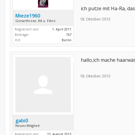
ich putze mit Ha-Ra, das
Mieze1960
18. Oktober 2013
Gonarthrose, RA u. Fibro
Registriert seit:
1. April 2011
Beiträge:
767
Ort:
Berlin
hallo,ich mache haarwäsc
18. Oktober 2013
gabi0
Neues Mitglied
Registriert seit:
13. August 2013