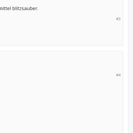
ittel blitzsauber.
#3
#4