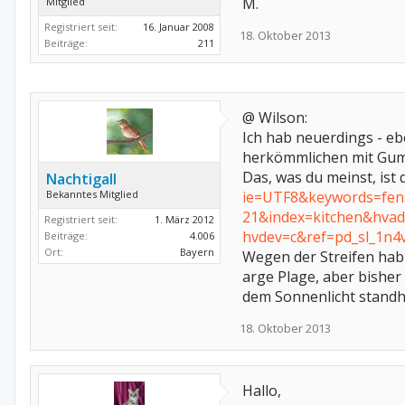
M.
Mitglied
Registriert seit:
16. Januar 2008
18. Oktober 2013
Beiträge:
211
@ Wilson:
Ich hab neuerdings - eb
herkömmlichen mit Gumm
Das, was du meinst, ist 
Nachtigall
Bekanntes Mitglied
ie=UTF8&keywords=fens
21&index=kitchen&hv
Registriert seit:
1. März 2012
hvdev=c&ref=pd_sl_1n4
Beiträge:
4.006
Ort:
Bayern
Wegen der Streifen hab 
arge Plage, aber bisher
dem Sonnenlicht standhäl
18. Oktober 2013
Hallo,