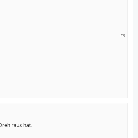
#9
Dreh raus hat.