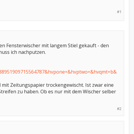
#1
n Fensterwischer mit langem Stiel gekauft - den
muss ich nachputzen.
=588951909715564787&hvpone=&hvptwo=&hvqmt=b&
 mit Zeitungspapier trockengewischt. Ist zwar eine
Streifen zu haben. Ob es nur mit dem Wischer selber
#2