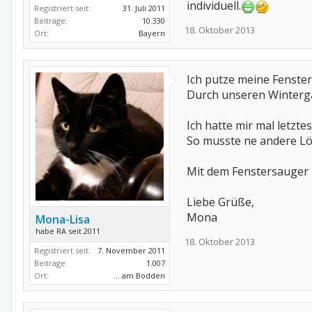
individuell.
Registriert seit:
31. Juli 2011
Beiträge:
10.330
18. Oktober 2013
Ort:
Bayern
Ich putze meine Fenster
Durch unseren Winterga
Ich hatte mir mal letzt
So musste ne andere Lös
Mit dem Fenstersauger b
Liebe Grüße,
Mona
Mona-Lisa
habe RA seit 2011
18. Oktober 2013
Registriert seit:
7. November 2011
Beiträge:
1.007
Ort:
... am Bodden