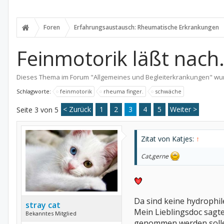
Foren
Erfahrungsaustausch: Rheumatische Erkrankungen
Feinmotorik läßt nach..
Dieses Thema im Forum "
Allgemeines und Begleiterkrankungen
" wu
Schlagworte:
feinmotorik
rheuma finger.
schwäche
< Zurück
1
2
3
4
5
Weiter >
Seite 3 von 5
Zitat von Katjes:
↑
Cat,gerne
Da sind keine hydrophil
stray cat
Mein Lieblingsdoc sagte
Bekanntes Mitglied
genommen werden sollen