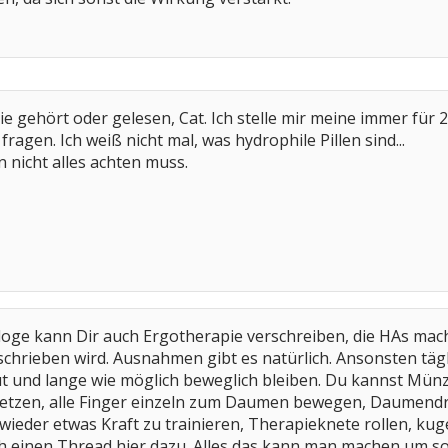
ie gehört oder gelesen, Cat. Ich stelle mir meine immer fü
fragen. Ich weiß nicht mal, was hydrophile Pillen sind...
n nicht alles achten muss.
ge kann Dir auch Ergotherapie verschreiben, die HAs mach
schrieben wird. Ausnahmen gibt es natürlich. Ansonsten täg
gut und lange wie möglich beweglich bleiben. Du kannst Mün
etzen, alle Finger einzeln zum Daumen bewegen, Daumendre
eder etwas Kraft zu trainieren, Therapieknete rollen, kug
ch einen Thread hier dazu. Alles das kann man machen um s