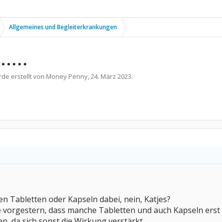
Allgemeines und Begleiterkrankungen
....
rde erstellt von
Money Penny
,
24. März 2023
.
en Tabletten oder Kapseln dabei, nein, Katjes?
 vorgestern, dass manche Tabletten und auch Kapseln erst 
, da sich sonst die Wirkung verstärkt.