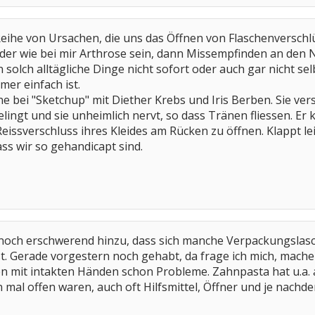
 Reihe von Ursachen, die uns das Öffnen von Flaschenversch
er wie bei mir Arthrose sein, dann Missempfinden an den N
 solch alltägliche Dinge nicht sofort oder auch gar nicht s
mer einfach ist.
ne bei "Sketchup" mit Diether Krebs und Iris Berben. Sie ve
ingt und sie unheimlich nervt, so dass Tränen fliessen. Er k
issverschluss ihres Kleides am Rücken zu öffnen. Klappt lei
ass wir so gehandicapt sind.
ch erschwerend hinzu, dass sich manche Verpackungslaschen
t. Gerade vorgestern noch gehabt, da frage ich mich, machen
mit intakten Händen schon Probleme. Zahnpasta hat u.a. au
n mal offen waren, auch oft Hilfsmittel, Öffner und je nach