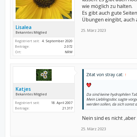
wie möglich zu halten.
Es gibt auch gute Seite
Übungen eingibt, auch a
Lisalea
25. März 2023
Bekanntes Mitglied
Registriert seit:
4. September 2020
Beiträge:
2.072
Ort:
NRW
Zitat von stray cat:
↑
Katjes
Bekanntes Mitglied
Da sind keine hydrophilen Tab
Mein Lieblingsdoc sagte vorg
Registriert seit:
18. April 2007
werden sollen, da sich sonst d
Beiträge:
21.317
Nein sind es nicht ,ab
25. März 2023