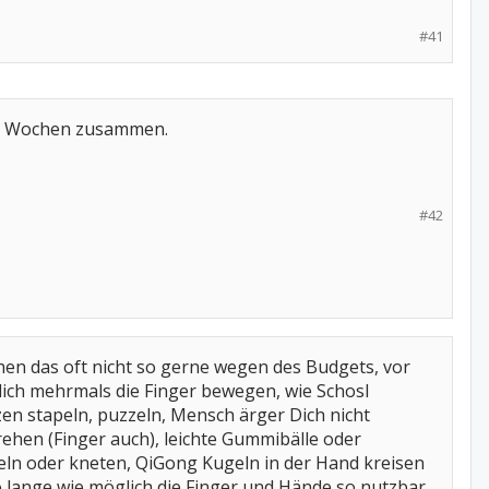
#41
r 2 Wochen zusammen.
#42
en das oft nicht so gerne wegen des Budgets, vor
lich mehrmals die Finger bewegen, wie Schosl
zen stapeln, puzzeln, Mensch ärger Dich nicht
hen (Finger auch), leichte Gummibälle oder
eln oder kneten, QiGong Kugeln in der Hand kreisen
o lange wie möglich die Finger und Hände so nutzbar