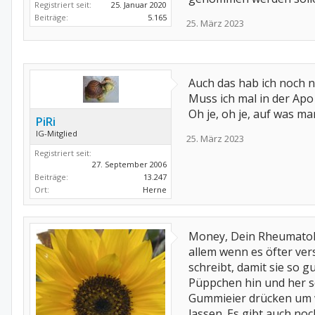
Registriert seit:
25. Januar 2020
Beiträge:
5.165
25. März 2023
Auch das hab ich noch n
Muss ich mal in der Apo 
Oh je, oh je, auf was ma
PiRi
IG-Mitglied
25. März 2023
Registriert seit:
27. September 2006
Beiträge:
13.247
Ort:
Herne
Money, Dein Rheumatolo
allem wenn es öfter ver
schreibt, damit sie so 
Püppchen hin und her s
Gummieier drücken um wi
lassen. Es gibt auch no