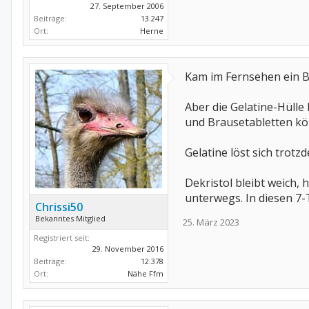
27. September 2006
Beiträge:
13.247
Ort:
Herne
Kam im Fernsehen ein Ber
Aber die Gelatine-Hülle
und Brausetabletten kö
Gelatine löst sich trot
Dekristol bleibt weich,
unterwegs. In diesen 7-
Chrissi50
Bekanntes Mitglied
25. März 2023
Registriert seit:
29. November 2016
Beiträge:
12.378
Ort:
Nähe Ffm