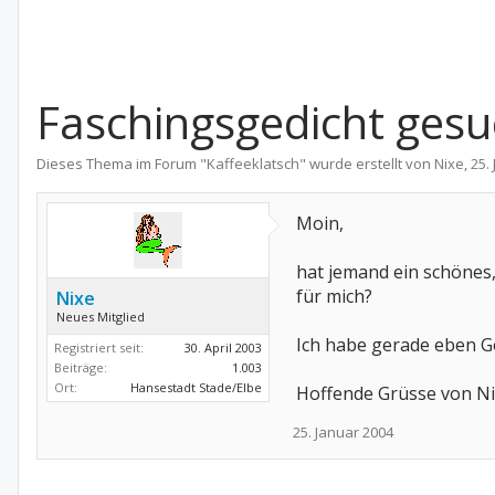
Faschingsgedicht gesu
Dieses Thema im Forum "
Kaffeeklatsch
" wurde erstellt von
Nixe
,
25.
Moin,
hat jemand ein schönes
für mich?
Nixe
Neues Mitglied
Ich habe gerade eben G
Registriert seit:
30. April 2003
Beiträge:
1.003
Ort:
Hansestadt Stade/Elbe
Hoffende Grüsse von N
25. Januar 2004