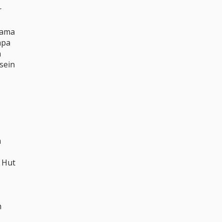
r
Mama
apa
n
sein
n
 Hut
h