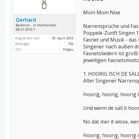
Moin Moin Nixe
Gerhard
Badener - in memoriam
Narrensprüche und Fasn
08.07.2010 †
Poppele-Zunft Singen 1
Registriert seit:
30. April 2003
Fasnet und Musik - das 
Beiträge:
762
Singener nach außen drä
Ort:
Hegau
Fasnetsliedern ist groß!
jeweiligen Fasnetsmott
1. HOORIG ISCH DE SÄL
Alter Singener Narrens
Hoorig, hoorig, hoorig is
Und wenn de säll it hoor
No dät mer it wisse, we
Hoorig, hoorig, hoorig is