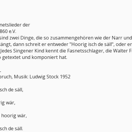
etslieder der
860 e.V.
sind zwei Dinge, die so zusammengehören wie der Narr und 
ngt, dann schreit er entweder "Hoorig isch de säll", oder e
 Jedes Singener Kind kennt die Fasnetsschlager, die Walter 
o getextet und komponiert hat.
L
pruch, Musik: Ludwig Stock 1952
ch de säll,
ig wär,
r hoorig wär,
ch de säll.