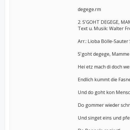
degege.rm
2. S'GOHT DEGEGE, M
Text u. Musik: Walter Fr
Arr.: Lioba Bölle-Sauter
S'goht degege, Mamme 
Hei etz mach di doch we
Endlich kummt die Fasne
Und do goht kon Mensch
Do gommer wieder schn
Und singet eins und pfe