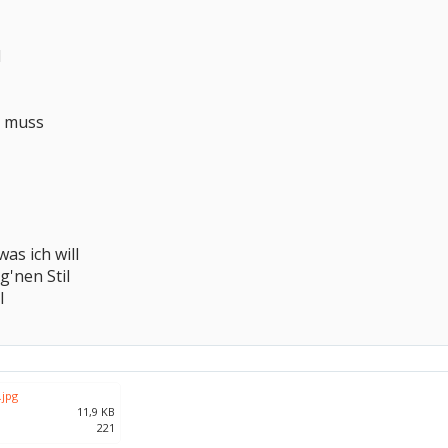
l
n muss
as ich will
g'nen Stil
l
.jpg
11,9 KB
221