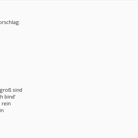
orschlag:
 groß sind
h bind'
 rein
in